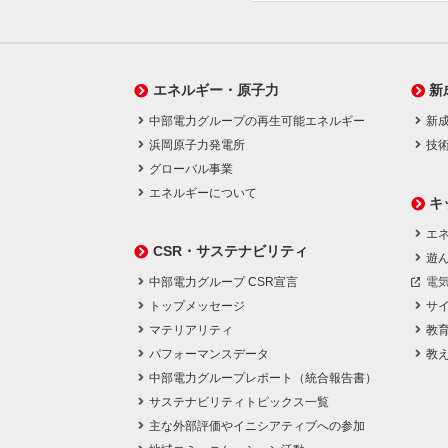
エネルギー・原子力
新
中部電力グループの再生可能エネルギー
新
浜岡原子力発電所
技
グローバル事業
エネルギーについて
キ
エネ
CSR・サステナビリティ
遊
中部電力グループ CSR宣言
電
トップメッセージ
サ
マテリアリティ
教
パフォーマンスデータ
教
中部電力グループレポート（統合報告書）
サステナビリティトピックス一覧
主な外部評価やイニシアティブへの参加