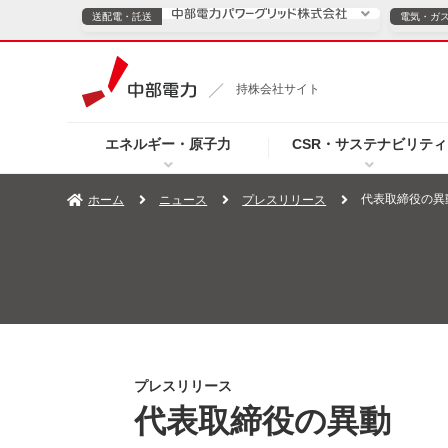
送配電・託送
電気・ガ
送配電・託送につ
持株会社サイト
電気・ガスのご契約
エネルギー・原子力
CSR・サステナビリティ
TOPページへ
TOPページへ
ご案内
個人の
代表取締役の異
ホーム
ニュース
プレスリリース
サービス・ソリューション
企業情報
効率化
（新しいウィンドウを開きます）
（新しいウィンドウ
プレスリリース
お知らせ
よくあるご
プレスリリース
代表取締役の異動