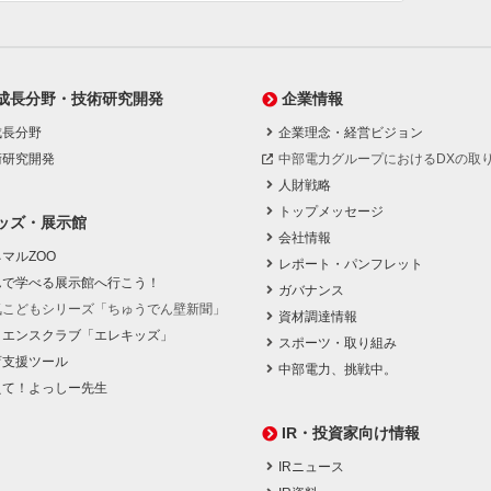
成長分野・技術研究開発
企業情報
成長分野
企業理念・経営ビジョン
術研究開発
中部電力グループにおけるDXの取
人財戦略
トップメッセージ
ッズ・展示館
会社情報
マルZOO
レポート・パンフレット
んで学べる展示館へ行こう！
ガバナンス
気こどもシリーズ「ちゅうでん壁新聞」
資材調達情報
イエンスクラブ「エレキッズ」
スポーツ・取り組み
育支援ツール
中部電力、挑戦中。
えて！よっしー先生
IR・投資家向け情報
IRニュース