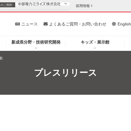
スの
ご契約
採用情報
いて
ニュース
よくあるご質問・お問い合わせ
Englis
新成長分野・技術研究開発
キッズ・展示館
お客さま
安定供給
法人のお客さま
動
・低コスト化
企業情報
プレスリリース
を開きます）
（新しいウィンドウを開きます）
質問・お問い合わせ