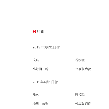
（新しいウィンドウを開きます）
（新
ニュース
よくあるご質問・お問い合わせ
印刷
2019年3月31日付
氏名
現役職
小野田 聡
代表取締役
2019年4月1日付
氏名
現役職
増田 義則
代表取締役