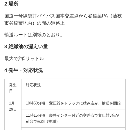
2 場所
国道一号線袋井バイパス国本交差点から谷稲葉PA（藤枝
市谷稲葉地内）の間の道路上
輸送ルートは別紙のとおり。
3 絶縁油の漏えい量
最大で約5リットル
4 発生・対応状況
発生
対応状況
日
1月
10時50分頃 変圧器をトラックに積み込み、輸送を開始
29日
11時15分頃 袋井インター付近の交差点で変圧器3台が
荷台で転倒（推測）