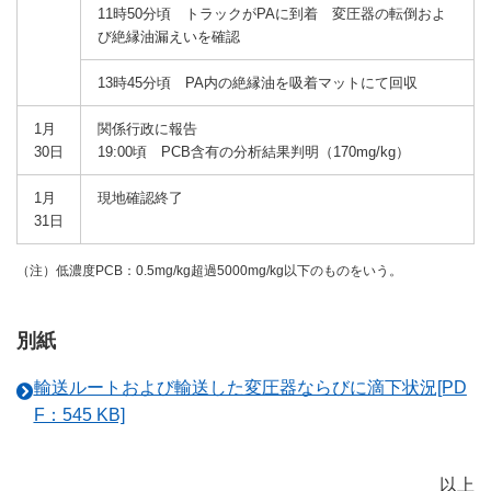
11時50分頃 トラックがPAに到着 変圧器の転倒およ
び絶縁油漏えいを確認
13時45分頃 PA内の絶縁油を吸着マットにて回収
1月
関係行政に報告
30日
19:00頃 PCB含有の分析結果判明（170mg/kg）
1月
現地確認終了
31日
（注）低濃度PCB：0.5mg/kg超過5000mg/kg以下のものをいう。
別紙
輸送ルートおよび輸送した変圧器ならびに滴下状況[PD
F：545 KB]
以上