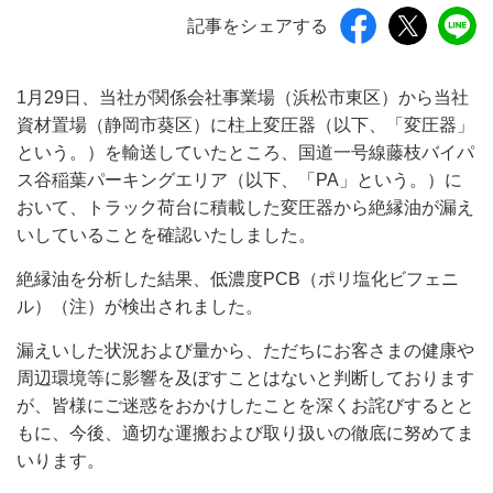
記事をシェアする
1月29日、当社が関係会社事業場（浜松市東区）から当社
資材置場（静岡市葵区）に柱上変圧器（以下、「変圧器」
という。）を輸送していたところ、国道一号線藤枝バイパ
ス谷稲葉パーキングエリア（以下、「PA」という。）に
おいて、トラック荷台に積載した変圧器から絶縁油が漏え
いしていることを確認いたしました。
絶縁油を分析した結果、低濃度PCB（ポリ塩化ビフェニ
ル）（注）が検出されました。
漏えいした状況および量から、ただちにお客さまの健康や
周辺環境等に影響を及ぼすことはないと判断しております
が、皆様にご迷惑をおかけしたことを深くお詫びするとと
もに、今後、適切な運搬および取り扱いの徹底に努めてま
いります。