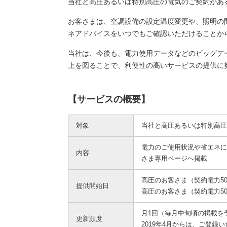
当社と高圧あるいは特別高圧の電気のご契約があ
お客さまは、空調設備の設定温度変更や、照明の
ネアドバイスをいつでもご確認いただけることか
当社は、今後も、電力使用データなどのビッグデ
上を図ることで、利便性の高いサービスの提供に
【サービスの概要】
対象
当社と高圧あるいは特別高圧
電力のご使用状況や省エネに
内容
さま専用ページへ掲載
高圧のお客さま（契約電力500
提供開始日
高圧のお客さま（契約電力50
月1回（毎月中旬頃の掲載を
更新頻度
2019年4月からは、ご登