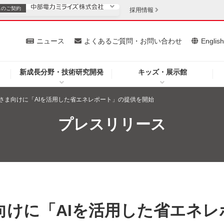
スの
ご契約
採用情報
いて
ニュース
よくあるご質問・お問い合わせ
Englis
新成長分野・技術研究開発
キッズ・展示館
お客さま
安定供給
法人のお客さま
さま向けに「AIを活用した省エネレポート」の提供を開始
・低コスト化
企業情報
プレスリリース
を開きます）
（新しいウィンドウを開きます）
質問・お問い合わせ
向けに「AIを活用した省エネレ