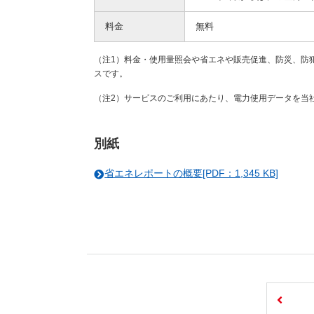
料金
無料
（注1）料金・使用量照会や省エネや販売促進、防災、防
スです。
（注2）サービスのご利用にあたり、電力使用データを当
別紙
省エネレポートの概要[PDF：1,345 KB]