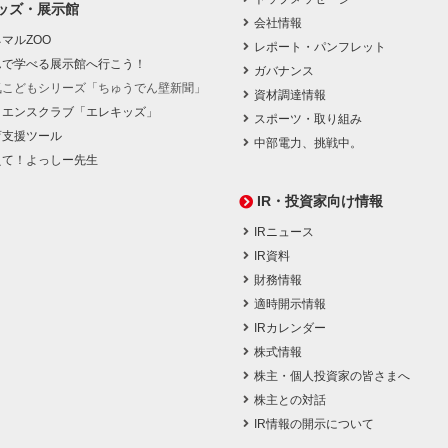
ッズ・展示館
会社情報
マルZOO
レポート・パンフレット
んで学べる展示館へ行こう！
ガバナンス
気こどもシリーズ「ちゅうでん壁新聞」
資材調達情報
イエンスクラブ「エレキッズ」
スポーツ・取り組み
育支援ツール
中部電力、挑戦中。
えて！よっしー先生
IR・投資家向け情報
IRニュース
IR資料
財務情報
適時開示情報
IRカレンダー
株式情報
株主・個人投資家の皆さまへ
株主との対話
IR情報の開示について