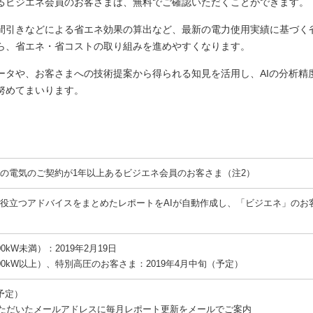
るビジエネ会員のお客さまは、無料でご確認いただくことができます。
間引きなどによる省エネ効果の算出など、最新の電力使用実績に基づく
ら、省エネ・省コストの取り組みを進めやすくなります。
ータや、お客さまへの技術提案から得られる知見を活用し、AIの分析精
努めてまいります。
の電気のご契約が1年以上あるビジエネ会員のお客さま（注2）
役立つアドバイスをまとめたレポートをAIが自動作成し、「ビジエネ」のお
kW未満）：2019年2月19日
0kW以上）、特別高圧のお客さま：2019年4月中旬（予定）
予定）
録いただいたメールアドレスに毎月レポート更新をメールでご案内