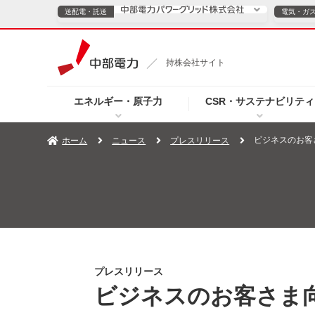
送配電・託送
電気・ガ
送配電・託送につ
持株会社サイト
電気・ガスのご契約
エネルギー・原子力
CSR・サステナビリティ
TOPページへ
TOPページへ
ご案内
個人の
ビジネスのお客
ホーム
ニュース
プレスリリース
サービス・ソリューション
企業情報
効率化
（新しいウィンドウを開きます）
（新しいウィンドウ
プレスリリース
お知らせ
よくあるご
プレスリリース
ビジネスのお客さま