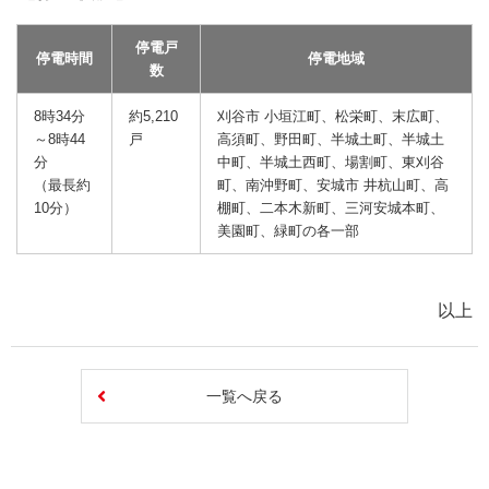
停電戸
停電時間
停電地域
数
8時34分
約5,210
刈谷市 小垣江町、松栄町、末広町、
～8時44
戸
高須町、野田町、半城土町、半城土
分
中町、半城土西町、場割町、東刈谷
（最長約
町、南沖野町、安城市 井杭山町、高
10分）
棚町、二本木新町、三河安城本町、
美園町、緑町の各一部
以上
一覧へ戻る