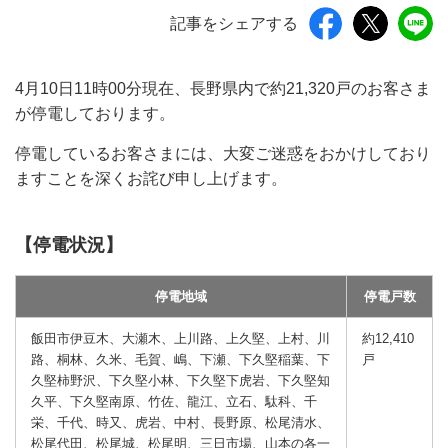
記事をシェアする
4月10日11時00分現在、長野県内で約21,320戸のお客さま
が停電しております。
停電しているお客さまには、大変ご迷惑をおかけしており
ますことを深くお詫び申し上げます。
【停電状況】
停電地域
停電戸数
飯田市伊豆木、大瀬木、上川路、上久堅、上村、川
約12,410
路、桐林、久米、毛賀、嶋、下瀬、下久堅稲葉、下
戸
久堅柿野沢、下久堅小林、下久堅下虎岩、下久堅知
久平、下久堅南原、竹佐、龍江、立石、駄科、千
栄、千代、時又、虎岩、中村、長野原、松尾清水、
松尾代田、松尾城、松尾明、三日市場、山本の各一