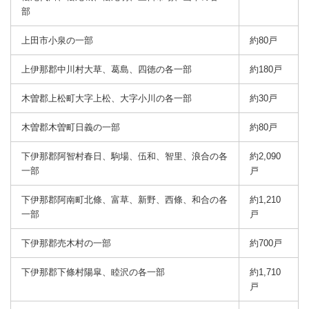
部
上田市小泉の一部
約80戸
上伊那郡中川村大草、葛島、四徳の各一部
約180戸
木曽郡上松町大字上松、大字小川の各一部
約30戸
木曽郡木曽町日義の一部
約80戸
下伊那郡阿智村春日、駒場、伍和、智里、浪合の各
約2,090
一部
戸
下伊那郡阿南町北條、富草、新野、西條、和合の各
約1,210
一部
戸
下伊那郡売木村の一部
約700戸
下伊那郡下條村陽皐、睦沢の各一部
約1,710
戸