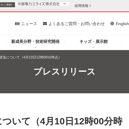
スの
ご契約
採用情報
いて
ニュース
よくあるご質問・お問い合わせ
Englis
新成長分野・技術研究開発
キッズ・展示館
お客さま
安定供給
法人のお客さま
況について（4月10日12時00分時点）
・低コスト化
企業情報
プレスリリース
を開きます）
（新しいウィンドウを開きます）
質問・お問い合わせ
いて（4月10日12時00分時