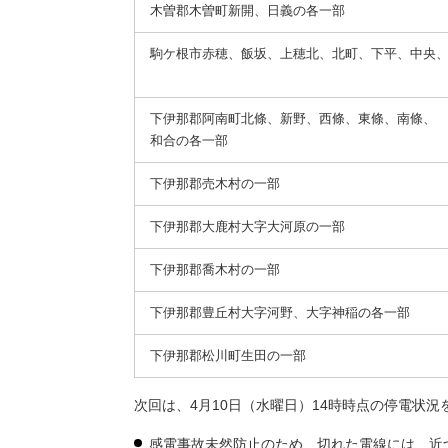
木曽郡木曽町新開、日義の各一部
駒ケ根市赤穂、飯坂、上穂北、北町、下平、中央
下伊那郡阿南町北條、新野、西條、東條、南條、
和合の各一部
下伊那郡売木村の一部
下伊那郡大鹿村大字大河原の一部
下伊那郡喬木村の一部
下伊那郡豊丘村大字河野、大字神稲の各一部
下伊那郡松川町生田の一部
次回は、4月10日（水曜日）14時時点の停電状況
感電事故未然防止のため、切れた電線には、近