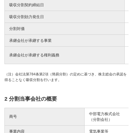
吸収分割契約締結日
2
吸収分割効力発生日
2
分割対価
中
承継会社が承継する事業
当
中
承継会社が承継する権利義務
継
（注）会社法第784条第2項（簡易分割）の定めに基づき、株主総会の承認を
得ることなく吸収分割を行います。
2 分割当事会社の概要
中部電力株式会社
商号
（分割会社）
事業内容
電気事業等