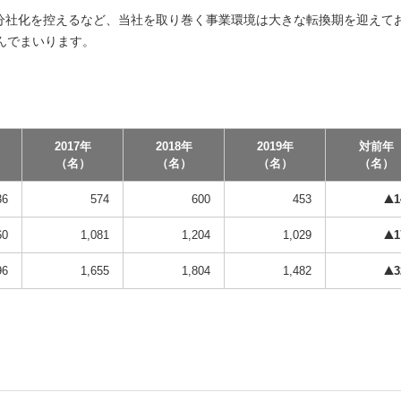
の分社化を控えるなど、当社を取り巻く事業環境は大きな転換期を迎えて
んでまいります。
2017年
2018年
2019年
対前年
（名）
（名）
（名）
（名）
36
574
600
453
1
60
1,081
1,204
1,029
1
96
1,655
1,804
1,482
3