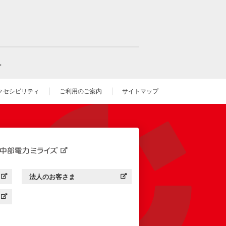
。
クセシビリティ
ご利用のご案内
サイトマップ
いウィンドウを開きます）
法人のお客さま
す）
中部電力ミライズ：
（新しいウィンドウを開きます）
す）