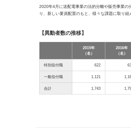
2020年4月に送配電事業の法的分離や販売事業
り、新しい要員配置のもと、様々な課題に取り組
【異動者数の推移】
2015年
2016年
（名）
（名）
特別役付職
622
6
一般役付職
1,121
1,1
合計
1,743
1,7