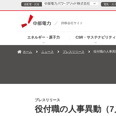
送配電・託送
電気・ガ
送配電・託送につ
持株会社サイト
電気・ガスのご契約
エネルギー・原子力
CSR・サステナビリティ
TOPページへ
TOPページへ
ご案内
個人の
役付職の人事異
ホーム
ニュース
プレスリリース
サービス・ソリューション
企業情報
効率化
（新しいウィンドウを開きます）
（新しいウィンドウ
プレスリリース
お知らせ
よくあるご
プレスリリース
役付職の人事異動（7