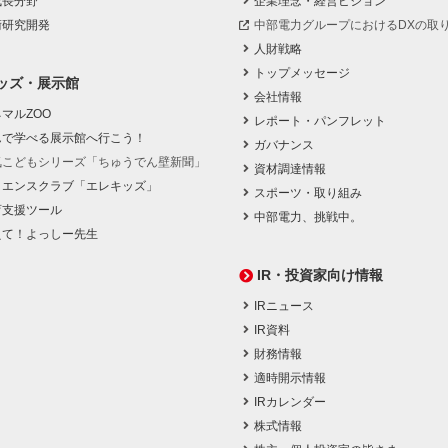
成長分野
企業理念・経営ビジョン
術研究開発
中部電力グループにおけるDXの取
人財戦略
トップメッセージ
ッズ・展示館
会社情報
マルZOO
レポート・パンフレット
んで学べる展示館へ行こう！
ガバナンス
気こどもシリーズ「ちゅうでん壁新聞」
資材調達情報
イエンスクラブ「エレキッズ」
スポーツ・取り組み
育支援ツール
中部電力、挑戦中。
えて！よっしー先生
IR・投資家向け情報
IRニュース
IR資料
財務情報
適時開示情報
IRカレンダー
株式情報