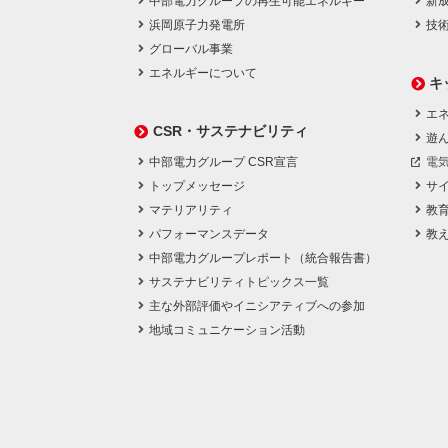
中部電力グループの再生可能エネルギー
新
浜岡原子力発電所
技
グローバル事業
エネルギーについて
キ
エネ
CSR・サステナビリティ
遊
中部電力グループ CSR宣言
電
トップメッセージ
サ
マテリアリティ
教
パフォーマンスデータ
教
中部電力グループレポート（統合報告書）
サステナビリティトピックス一覧
主な外部評価やイニシアティブへの参加
地域コミュニケーション活動