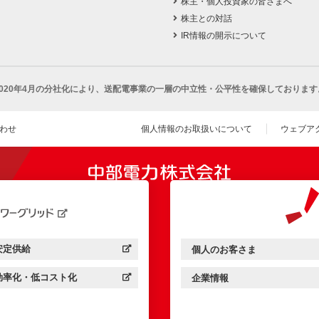
株主・個人投資家の皆さまへ
株主との対話
IR情報の開示について
2020年4月の分社化により、
送配電事業の一層の中立性・公平性を確保しております
わせ
個人情報のお取扱いについて
ウェブア
（新し
開きます）
安定供給
個人のお客さま
中部電力パワーグリッド：
（新しいウィンドウを開きます）
中部電力ミライズ：
（新しいウィンドウを開きま
効率化・低コスト化
企業情報
中部電力パワーグリッド：
（新しいウィンドウを開きます）
中部電力ミライズ：
（新しいウィンドウを開きま