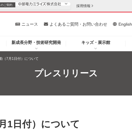
スの
ご契約
採用情報
いて
ニュース
よくあるご質問・お問い合わせ
Englis
新成長分野・技術研究開発
キッズ・展示館
お客さま
安定供給
法人のお客さま
動（7月1日付）について
・低コスト化
企業情報
プレスリリース
を開きます）
（新しいウィンドウを開きます）
質問・お問い合わせ
月1日付）について