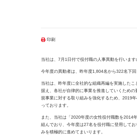
（新しいウィンドウを開きます）
（新
ニュース
よくあるご質問・お問い合わせ
印刷
当社は、7月1日付で役付職の人事異動を行いま
今年度の異動者は、昨年度1,804名から322名下回
当社は、昨年度に全社的な組織再編を実施したこと
据え、各社が自律的に事業を推進していくための
規事業に対する取り組みを強化するため、2019
っております。
また、当社は「2020年度の女性役付職数を20
組んでおり、今年度は27名を役付職に登用して
みを積極的に進めてまいります。