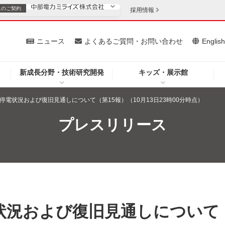
スの
ご契約
採用情報
いて
ニュース
よくあるご質問・お問い合わせ
Englis
新成長分野・技術研究開発
キッズ・展示館
お客さま
安定供給
法人のお客さま
停電状況および復旧見通しについて（第15報）（10月13日23時00分時点）
・低コスト化
企業情報
プレスリリース
を開きます）
（新しいウィンドウを開きます）
質問・お問い合わせ
状況および復旧見通しについて