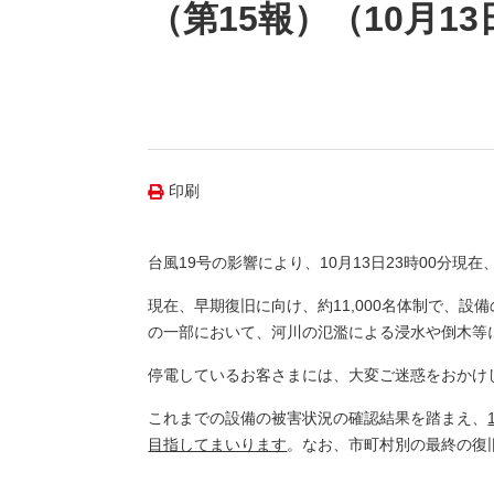
（新しいウィンドウを開きます）
（新
ニュース
（第15報）（10月13
よくあるご質問・お問い合わせ
印刷
台風19号の影響により、10月13日23時00分現在
現在、早期復旧に向け、約11,000名体制で、
の一部において、河川の氾濫による浸水や倒木等
停電しているお客さまには、大変ご迷惑をおかけ
これまでの設備の被害状況の確認結果を踏まえ、
目指してまいります
。なお、市町村別の最終の復