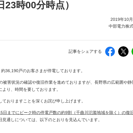
しいウィンドウを開きます）
日23時00分時点）
2019年10
中部電力株
記事をシェアする
、約36,190戸のお客さまが停電しております。
設備の被害状況の確認や復旧作業を進めておりますが、長野県の広範囲や静
により、時間を要しております。
しておりますことを深くお詫び申し上げます。
15日までにピーク時の停電戸数の約9割（千曲川氾濫地域を除く）の復
旧見通しについては、以下のとおりを見込んでいます。