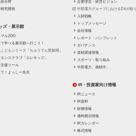
成長分野
企業理念・経営ビジョン
術研究開発
中部電力グループにおけるDXの取
人財戦略
トップメッセージ
ッズ・展示館
会社情報
マルZOO
レポート・パンフレット
んで学べる展示館へ行こう！
ガバナンス
気こどもシリーズ「ちゅうでん壁新聞」
資材調達情報
イエンスクラブ「エレキッズ」
スポーツ・取り組み
育支援ツール
中部電力、挑戦中。
えて！よっしー先生
IR・投資家向け情報
IRニュース
IR資料
財務情報
適時開示情報
IRカレンダー
株式情報