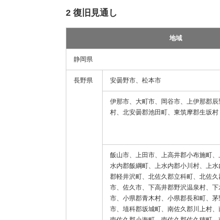
2 復旧見通し
地域
静岡県
長野県
安曇野市、松本市
伊那市、大町市、岡谷市、上伊那郡辰
村、北安曇郡池田町、東筑摩郡生坂村
飯山市、上田市、上高井郡小布施町、
水内郡飯綱町、上水内郡小川村、上水
郡軽井沢町、北佐久郡立科町、北佐久
市、佐久市、下高井郡野沢温泉村、下
市、小県郡青木村、小県郡長和町、茅
市、埴科郡坂城町、南佐久郡川上村、
南佐久郡小海町、南佐久郡佐久穂町、