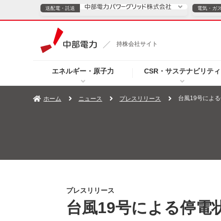
送配電・託送
電気・ガ
送配電・託送につ
持株会社サイト
電気・ガスのご契約
エネルギー・原子力
CSR・サステナビリティ
TOPページへ
TOPページへ
ご案内
個人の
台風19号による
ホーム
ニュース
プレスリリース
サービス・ソリューション
企業情報
効率化
（新しいウィンドウを開きます）
（新しいウィンドウ
プレスリリース
お知らせ
よくあるご
プレスリリース
台風19号による停電