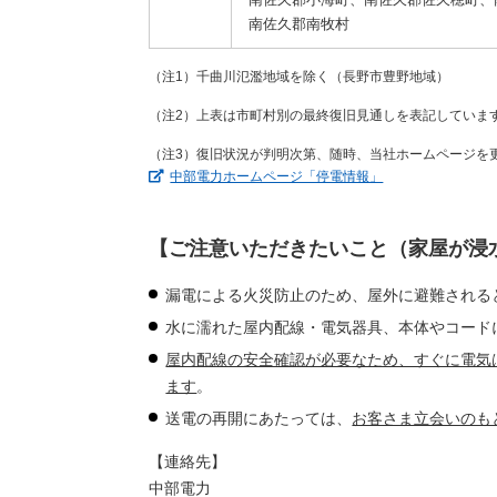
南佐久郡南牧村
（注1）千曲川氾濫地域を除く（長野市豊野地域）
（注2）上表は市町村別の最終復旧見通しを表記していま
（注3）復旧状況が判明次第、随時、当社ホームページを
（新しいウィンド
中部電力ホームページ「停電情報」
【ご注意いただきたいこと（家屋が浸
漏電による火災防止のため、屋外に避難される
水に濡れた屋内配線・電気器具、本体やコード
屋内配線の安全確認が必要なため、すぐに電気
ます
。
送電の再開にあたっては、
お客さま立会いのも
【連絡先】
中部電力