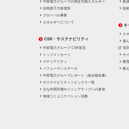
中部電力グループの再生可能エネルギー
新
浜岡原子力発電所
技
グローバル事業
エネルギーについて
キ
エネ
CSR・サステナビリティ
遊
中部電力グループ CSR宣言
電
トップメッセージ
サ
マテリアリティ
教
パフォーマンスデータ
教
中部電力グループレポート（統合報告書）
サステナビリティトピックス一覧
主な外部評価やイニシアティブへの参加
地域コミュニケーション活動