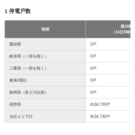
1 停電戸数
第16報
地域
（14日5時時
愛知県
0戸
岐阜県（一部を除く）
0戸
三重県（一部を除く）
0戸
東海3県計
0戸
静岡県（富士川以西）
0戸
長野県
約34,730戸
当社エリア計
約34,730戸