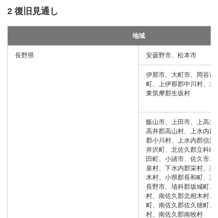
2 復旧見通し
地域
長野県
安曇野市、松本市
伊那市、大町市、岡谷市
町、上伊那郡中川村、北
東筑摩郡生坂村
飯山市、上田市、上高井
高井郡高山村、上水内郡
郡小川村、上水内郡信濃
井沢町、北佐久郡立科町
田町、小諸市、佐久市、
泉村、下水内郡栄村、須
木村、小県郡長和町、茅
長野市、埴科郡坂城町、
村、南佐久郡北相木村、
町、南佐久郡佐久穂町、
村、南佐久郡南牧村