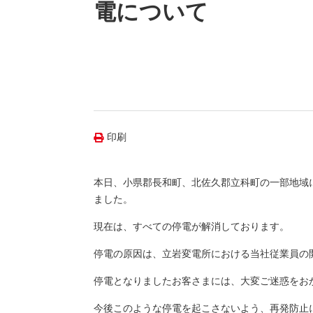
（新しいウィンドウを開きます）
（新
ニュース
電について
よくあるご質問・お問い合わせ
印刷
本日、小県郡長和町、北佐久郡立科町の一部地域に
ました。
現在は、すべての停電が解消しております。
停電の原因は、立岩変電所における当社従業員の
停電となりましたお客さまには、大変ご迷惑をお
今後このような停電を起こさないよう、再発防止