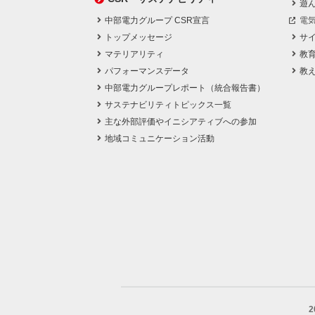
遊
中部電力グループ CSR宣言
電
トップメッセージ
サ
マテリアリティ
教
パフォーマンスデータ
教
中部電力グループレポート（統合報告書）
サステナビリティトピックス一覧
主な外部評価やイニシアティブへの参加
地域コミュニケーション活動