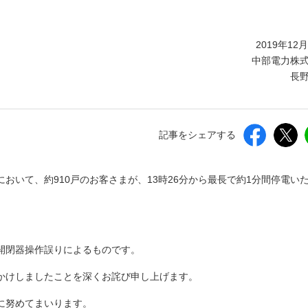
しいウィンドウを開きます）
2019年12
中部電力株
長
記事をシェアする
おいて、約910戸のお客さまが、13時26分から最長で約1分間停電い
開閉器操作誤りによるものです。
かけしましたことを深くお詫び申し上げます。
に努めてまいります。