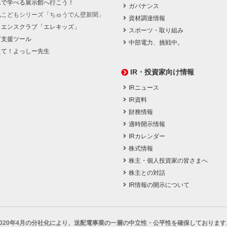
んで学べる展示館へ行こう！
ガバナンス
気こどもシリーズ「ちゅうでん壁新聞」
資材調達情報
イエンスクラブ「エレキッズ」
スポーツ・取り組み
育支援ツール
中部電力、挑戦中。
えて！よっしー先生
IR・投資家向け情報
IRニュース
IR資料
財務情報
適時開示情報
IRカレンダー
株式情報
株主・個人投資家の皆さまへ
株主との対話
IR情報の開示について
2020年4月の分社化により、
送配電事業の一層の中立性・公平性を確保しております