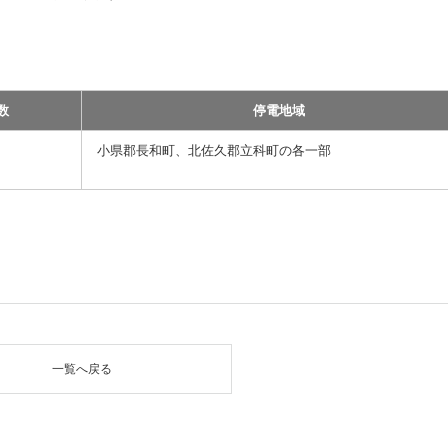
数
停電地域
小県郡長和町、北佐久郡立科町の各一部
一覧へ戻る