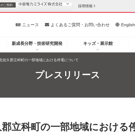
スの
ご契約
採用情報
いて
ニュース
よくあるご質問・お問い合わせ
Englis
新成長分野・技術研究開発
キッズ・展示館
お客さま
安定供給
法人のお客さま
北佐久郡立科町の一部地域における停電について
・低コスト化
企業情報
プレスリリース
を開きます）
（新しいウィンドウを開きます）
質問・お問い合わせ
久郡立科町の一部地域における