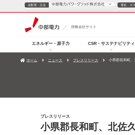
送配電・託送
電気・ガ
送配電・託送につ
持株会社サイト
電気・ガスのご契約
エネルギー・原子力
CSR・サステナビリティ
TOPページへ
TOPページへ
ご案内
個人の
小県郡長和町、
ホーム
ニュース
プレスリリース
サービス・ソリューション
企業情報
効率化
（新しいウィンドウを開きます）
（新しいウィンドウ
プレスリリース
お知らせ
よくあるご
プレスリリース
小県郡長和町、北佐