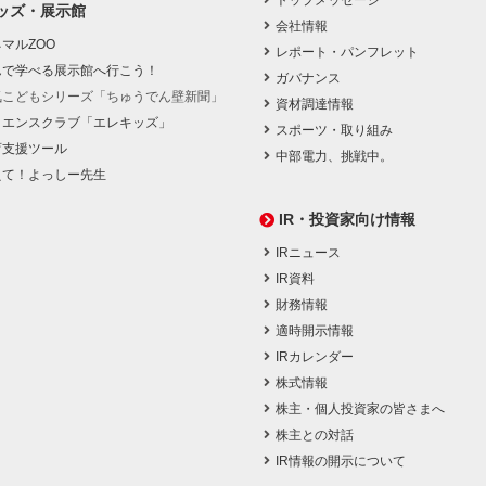
トップメッセージ
ッズ・展示館
会社情報
マルZOO
レポート・パンフレット
んで学べる展示館へ行こう！
ガバナンス
気こどもシリーズ「ちゅうでん壁新聞」
資材調達情報
イエンスクラブ「エレキッズ」
スポーツ・取り組み
育支援ツール
中部電力、挑戦中。
えて！よっしー先生
IR・投資家向け情報
IRニュース
IR資料
財務情報
適時開示情報
IRカレンダー
株式情報
株主・個人投資家の皆さまへ
株主との対話
IR情報の開示について