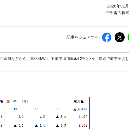
しいウィンドウを開きます）
2020年01
中部電力株
記事をシェアする
産減などから、100億kWh、対前年増加率
4.2%と2ヶ月連続で前年実績