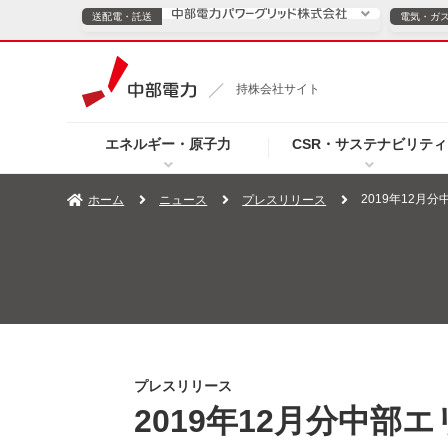
送配電・託送
電気・ガ
送配電・託送につ
持株会社サイト
電気・ガスのご契約
エネルギー・原子力
CSR・サステナビリティ
TOPページへ
TOPページへ
ご案内
個人の
2019年12月
ホーム
ニュース
プレスリリース
サービス・ソリューション
企業情報
効率化
（新しいウィンドウを開きます）
（新しいウィンドウ
プレスリリース
お知らせ
よくあるご
プレスリリース
2019年12月分中部