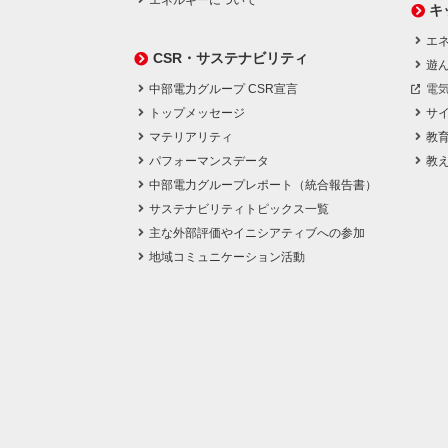
エネルギーについて
キ
エネ
CSR・サステナビリティ
遊
中部電力グループ CSR宣言
電
トップメッセージ
サ
マテリアリティ
教
パフォーマンスデータ
教
中部電力グループレポート（統合報告書）
サステナビリティトピックス一覧
主な外部評価やイニシアティブへの参加
地域コミュニケーション活動