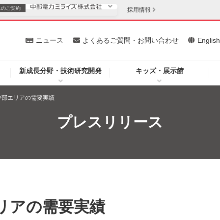
スの
ご契約
採用情報
いて
ニュース
よくあるご質問・お問い合わせ
Englis
新成長分野・技術研究開発
キッズ・展示館
お客さま
安定供給
法人のお客さま
分中部エリアの需要実績
・低コスト化
企業情報
プレスリリース
を開きます）
（新しいウィンドウを開きます）
質問・お問い合わせ
エリアの需要実績