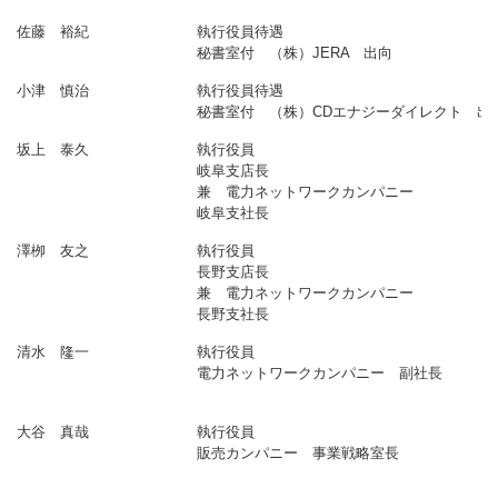
佐藤 裕紀
執行役員待遇
秘書室付 （株）JERA 出向
小津 慎治
執行役員待遇
秘書室付 （株）CDエナジーダイレクト 出
坂上 泰久
執行役員
岐阜支店長
兼 電力ネットワークカンパニー
岐阜支社長
澤栁 友之
執行役員
長野支店長
兼 電力ネットワークカンパニー
長野支社長
清水 隆一
執行役員
電力ネットワークカンパニー 副社長
大谷 真哉
執行役員
販売カンパニー 事業戦略室長