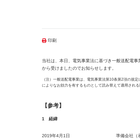
（新しいウィンドウを開きます）
（新
ニュース
よくあるご質問・お問い合わせ
印刷
当社は、本日、電気事業法に基づき一般送配電事
から受けましたのでお知らせします。
（注）一般送配電事業は、電気事業法第10条第2項の規定
によりなお効力を有するものとして読み替えて適用される
【参考】
1 経緯
2019年4月1日
準備会社（