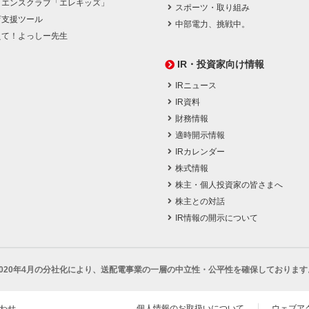
イエンスクラブ「エレキッズ」
スポーツ・取り組み
育支援ツール
中部電力、挑戦中。
えて！よっしー先生
IR・投資家向け情報
IRニュース
IR資料
財務情報
適時開示情報
IRカレンダー
株式情報
株主・個人投資家の皆さまへ
株主との対話
IR情報の開示について
2020年4月の分社化により、
送配電事業の一層の中立性・公平性を確保しております
わせ
個人情報のお取扱いについて
ウェブア