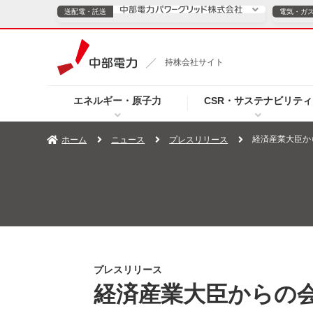
送配電・託送
電気・ガ
送配電・託送につ
持株会社サイト
電気・ガスのご契約
エネルギー・原子力
CSR・サステナビリティ
TOPページへ
TOPページへ
ご案内
個人の
経済産業大臣か
ホーム
ニュース
プレスリリース
サービス・ソリューション
企業情報
効率化
（新しいウィンドウを開きます）
（新しいウィンドウ
プレスリリース
お知らせ
よくあるご
プレスリリース
経済産業大臣からの