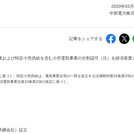
しいウィンドウを開きます）
2020年03
中部電力株
記事をシェアする
業および特定小売供給を含む小売電気事業の分割認可（注）を経済産業
に基づく。特定小売供給は、電気事業法等の一部を改正する法律附則第16条第3項
旧電気事業法第10条第2項の規定に基づく。
承継会社）設立