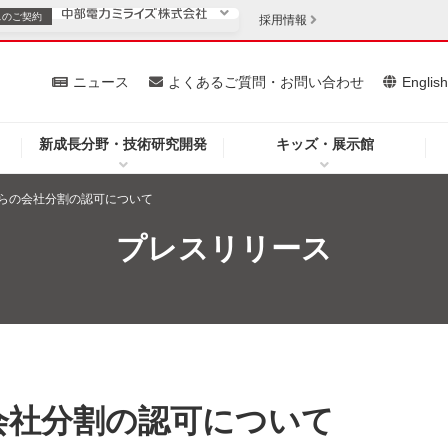
スの
ご契約
採用情報
いて
ニュース
よくあるご質問・お問い合わせ
Englis
新成長分野・技術研究開発
キッズ・展示館
お客さま
安定供給
法人のお客さま
らの会社分割の認可について
・低コスト化
企業情報
プレスリリース
を開きます）
（新しいウィンドウを開きます）
質問・お問い合わせ
会社分割の認可について