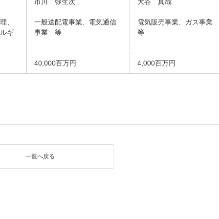
市川 弥生次
大谷 真哉
管理、
一般送配電事業、電気通信
電気販売事業、ガス事
ネルギ
事業 等
等
40,000百万円
4,000百万円
一覧へ戻る