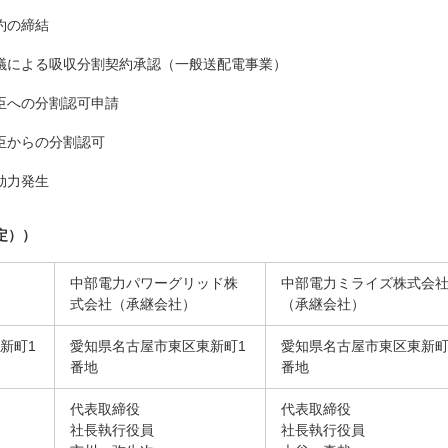
約の締結
議による吸収分割契約承認（一般送配電事業）
臣への分割認可申請
臣からの分割認可
効力発生
定））
中部電力パワーグリッド株
中部電力ミライズ株式会
式会社（承継会社）
（承継会社）
新町1
愛知県名古屋市東区東新町1
愛知県名古屋市東区東新町
番地
番地
代表取締役
代表取締役
社長執行役員
社長執行役員