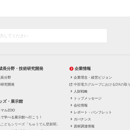
成長分野・技術研究開発
企業情報
成長分野
企業理念・経営ビジョン
術研究開発
中部電力グループにおけるDXの取
人財戦略
トップメッセージ
ッズ・展示館
会社情報
マルZOO
レポート・パンフレット
んで学べる展示館へ行こう！
ガバナンス
気こどもシリーズ「ちゅうでん壁新聞」
資材調達情報