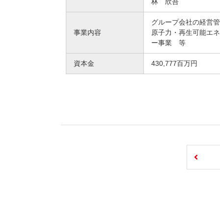
林 欣吾
グループ会社の経営
事業内容
原子力・再生可能エ
ー事業 等
資本金
430,777百万円