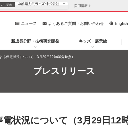
スの
ご契約
採用情報
いて
ニュース
よくあるご質問・お問い合わせ
Englis
新成長分野・技術研究開発
キッズ・展示館
お客さま
安定供給
法人のお客さま
よる停電状況について（3月29日12時00分時点）
・低コスト化
企業情報
プレスリリース
を開きます）
（新しいウィンドウを開きます）
質問・お問い合わせ
電状況について（3月29日12