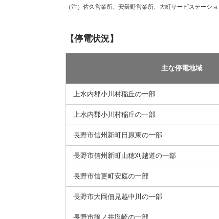
（注）佐久営業所、安曇野営業所、大町サービステーショ
【停電状況】
主な停電地域
上水内郡小川村稲丘の一部
上水内郡小川村稲丘の一部
長野市信州新町日原東の一部
長野市信州新町山穂刈越道の一部
長野市信更町安庭の一部
長野市大岡佃見越中川の一部
長野市篠ノ井塩崎の一部