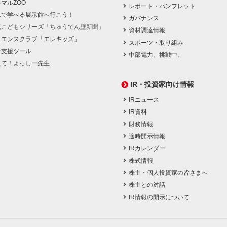
マルZOO
レポート・パンフレット
んで学べる展示館へ行こう！
ガバナンス
気こどもシリーズ「ちゅうでん壁新聞」
資材調達情報
イエンスクラブ「エレキッズ」
スポーツ・取り組み
育支援ツール
中部電力、挑戦中。
えて！よっしー先生
IR・投資家向け情報
IRニュース
IR資料
財務情報
適時開示情報
IRカレンダー
株式情報
株主・個人投資家の皆さまへ
株主との対話
IR情報の開示について