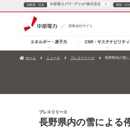
送配電・託送
電気・ガ
送配電・託送につ
持株会社サイト
電気・ガスのご契約
エネルギー・原子力
CSR・サステナビリティ
TOPページへ
TOPページへ
ご案内
個人の
長野県内の雪に
ホーム
ニュース
プレスリリース
サービス・ソリューション
企業情報
効率化
（新しいウィンドウを開きます）
（新しいウィンドウ
プレスリリース
お知らせ
よくあるご
プレスリリース
長野県内の雪による停