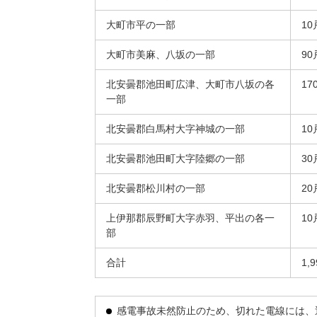
大町市平の一部
10
大町市美麻、八坂の一部
90
北安曇郡池田町広津、大町市八坂の各
17
一部
北安曇郡白馬村大字神城の一部
10
北安曇郡池田町大字陸郷の一部
30
北安曇郡松川村の一部
20
上伊那郡辰野町大字赤羽、平出の各一
10
部
合計
1,
感電事故未然防止のため、切れた電線には、