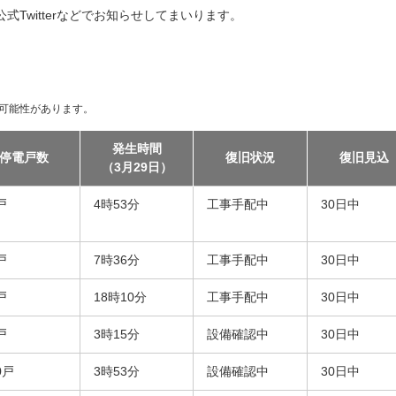
Twitterなどでお知らせしてまいります。
可能性があります。
発生時間
停電戸数
復旧状況
復旧見込
（3月29日）
戸
4時53分
工事手配中
30日中
戸
7時36分
工事手配中
30日中
戸
18時10分
工事手配中
30日中
戸
3時15分
設備確認中
30日中
0戸
3時53分
設備確認中
30日中