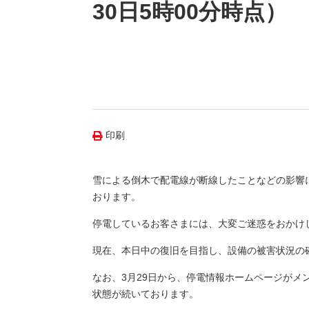
（新しいウィンドウを開きます）
（新
ニュース
30日5時00分時点）
よくあるご質問・お問い合わせ
印刷
雪による倒木で配電線が断線したことなどの影響によ
おります。
停電しているお客さまには、大変ご迷惑をおかけ
現在、本日中の復旧を目指し、設備の被害状況の
なお、3月29日から、停電情報ホームページが
状態が続いております。