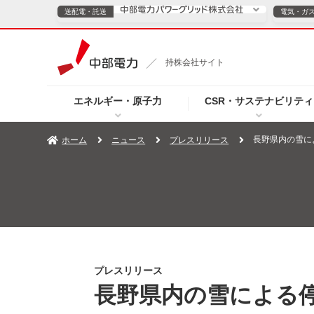
送配電・託送
電気・ガ
送配電・託送につ
持株会社サイト
電気・ガスのご契約
エネルギー・原子力
CSR・サステナビリティ
TOPページへ
TOPページへ
ご案内
個人の
長野県内の雪に
ホーム
ニュース
プレスリリース
サービス・ソリューション
企業情報
効率化
（新しいウィンドウを開きます）
（新しいウィンドウ
プレスリリース
お知らせ
よくあるご
プレスリリース
長野県内の雪による停