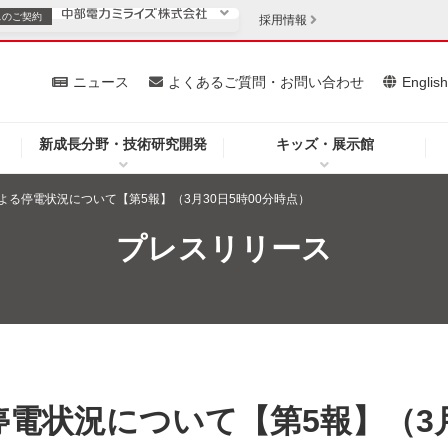
スの
ご契約
採用情報
いて
ニュース
よくあるご質問・お問い合わせ
Englis
新成長分野・技術研究開発
キッズ・展示館
お客さま
安定供給
法人のお客さま
よる停電状況について【第5報】（3月30日5時00分時点）
・低コスト化
企業情報
プレスリリース
を開きます）
（新しいウィンドウを開きます）
質問・お問い合わせ
電状況について【第5報】（3