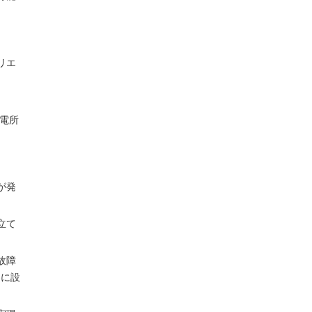
リエ
変電所
が発
立て
故障
器に設