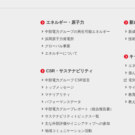
エネルギー・原子力
新
中部電力グループの再生可能エネルギー
新
浜岡原子力発電所
技
グローバル事業
エネルギーについて
キ
エネ
CSR・サステナビリティ
遊
中部電力グループ CSR宣言
電
トップメッセージ
サ
マテリアリティ
教
パフォーマンスデータ
教
中部電力グループレポート（統合報告書）
サステナビリティトピックス一覧
主な外部評価やイニシアティブへの参加
地域コミュニケーション活動