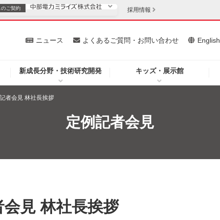
スの
ご契約
採用情報
いて
ニュース
よくあるご質問・お問い合わせ
Englis
新成長分野・技術研究開発
キッズ・展示館
お客さま
安定供給
法人のお客さま
定例記者会見 林社長挨拶
・低コスト化
企業情報
定例記者会見
を開きます）
（新しいウィンドウを開きます）
質問・お問い合わせ
記者会見 林社長挨拶