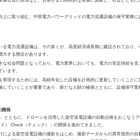
炭素社会の実現など、お客さまの持続的な発展に貢献し、社会とともに
向上に取り組む、中部電力パワーグリッドの電力流通設備の保守業務に
いる電力流通設備は、その多くが、高度経済成長期に建設されており、
増大する懸念があります。
きな社会問題となっており、電力業界においても、電力の安定供給を支
ています。
を実現するためには、高経年化した設備を計画的に更新していくことに
施していくことが重要であり、新たな人財の確保とともに、設備保守業
）の開発
クス」とともに、ドローンを活用した架空送電設備の自動点検をおこなう
ッド） Check（チェック）」の開発を進めてきました。
行による架空送電設備の撮影をはじめ、撮影データからの異常箇所の自