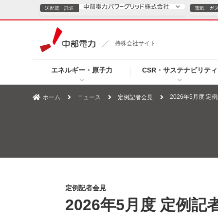
送配電・託送
電気・ガ
送配電・託送につ
持株会社サイト
電気・ガスのご契約
エネルギー・原子力
CSR・サステナビリティ
TOPページへ
TOPページへ
ご案内
個人の
2026年5月度 
ホーム
ニュース
定例記者会見
サービス・ソリューション
企業情報
効率化
（新しいウィンドウを開きます）
（新しいウィンドウ
プレスリリース
お知らせ
よくあるご
定例記者会見
2026年5月度 定例