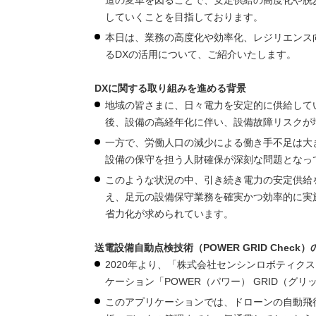
造の変革を図ることで、安定供給の高度化や脱
していくことを目指しております。
本日は、業務の高度化や効率化、レジリエンス
るDXの活用について、ご紹介いたします。
DXに関する取り組みを進める背景
地域の皆さまに、日々電力を安定的に供給して
後、設備の高経年化に伴い、設備故障リスクが
一方で、労働人口の減少による働き手不足は大
設備の保守を担う人財確保が深刻な問題となっ
このような状況の中、引き続き電力の安定供給
え、足元の設備保守業務を確実かつ効率的に実
省力化が求められています。
送電設備自動点検技術（POWER GRID Check
2020年より、「株式会社センシンロボティ
ケーション「POWER（パワー） GRID（グリ
このアプリケーションでは、ドローンの自動飛