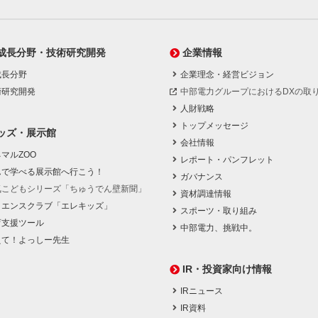
成長分野・技術研究開発
企業情報
成長分野
企業理念・経営ビジョン
術研究開発
中部電力グループにおけるDXの取
人財戦略
トップメッセージ
ッズ・展示館
会社情報
マルZOO
レポート・パンフレット
んで学べる展示館へ行こう！
ガバナンス
気こどもシリーズ「ちゅうでん壁新聞」
資材調達情報
イエンスクラブ「エレキッズ」
スポーツ・取り組み
育支援ツール
中部電力、挑戦中。
えて！よっしー先生
IR・投資家向け情報
IRニュース
IR資料