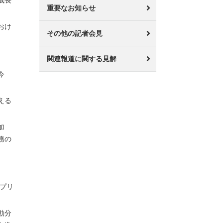
成長
重要なお知らせ
おけ
その他の記者会見
関連報道に関する見解
今
える
加
務の
アプリ
動分