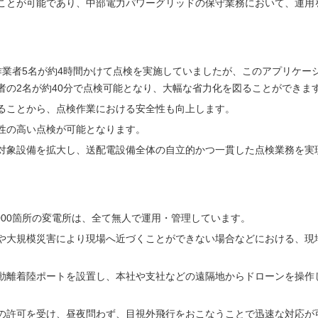
ことが可能であり、中部電力パワーグリッドの保守業務において、運用
作業者5名が約4時間かけて点検を実施していましたが、このアプリケー
者の2名が約40分で点検可能となり、大幅な省力化を図ることができま
ることから、点検作業における安全性も向上します。
性の高い点検が可能となります。
対象設備を拡大し、送配電設備全体の自立的かつ一貫した点検業務を実
000箇所の変電所は、全て無人で運用・管理しています。
や大規模災害により現場へ近づくことができない場合などにおける、現
動離着陸ポートを設置し、本社や支社などの遠隔地からドローンを操作
の許可を受け、昼夜問わず、目視外飛行をおこなうことで迅速な対応が