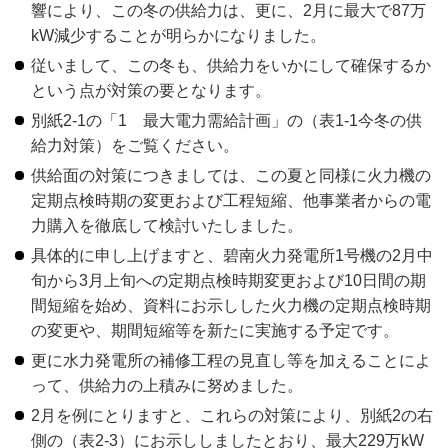
響により、この冬の供給力は、更に、2月に最大で87万
kW減少することが明らかになりました。
従いまして、この冬も、供給力をいかにして確保するか
という点が対策の要となります。
別紙2-1の「1 最大電力需給計画」の（表1-1今冬の供
給力対策）をご覧ください。
供給面の対策につきましては、この夏と同様に火力機の
定期点検時期の変更および工程短縮、他事業者からの電
力購入を徹底して検討いたしました。
具体的に申し上げますと、碧南火力発電所1号機の2月中
旬から3月上旬への定期点検時期変更および10日間の期
間短縮を始め、資料にお示しした火力機の定期点検時期
の変更や、期間短縮等を新たに実施する予定です。
更に水力発電所の補修工程の見直し等を加えることによ
って、供給力の上積みに努めました。
2月を例にとりますと、これらの対策により、別紙2の右
側の（表2-3）にお示ししましたとおり、最大229万kW