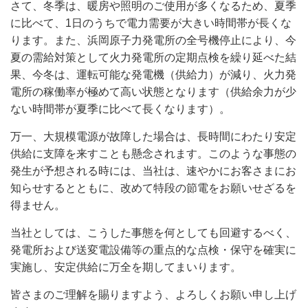
さて、冬季は、暖房や照明のご使用が多くなるため、夏季
に比べて、1日のうちで電力需要が大きい時間帯が長くな
ります。また、浜岡原子力発電所の全号機停止により、今
夏の需給対策として火力発電所の定期点検を繰り延べた結
果、今冬は、運転可能な発電機（供給力）が減り、火力発
電所の稼働率が極めて高い状態となります（供給余力が少
ない時間帯が夏季に比べて長くなります）。
万一、大規模電源が故障した場合は、長時間にわたり安定
供給に支障を来すことも懸念されます。このような事態の
発生が予想される時には、当社は、速やかにお客さまにお
知らせするとともに、改めて特段の節電をお願いせざるを
得ません。
当社としては、こうした事態を何としても回避するべく、
発電所および送変電設備等の重点的な点検・保守を確実に
実施し、安定供給に万全を期してまいります。
皆さまのご理解を賜りますよう、よろしくお願い申し上げ