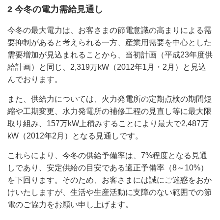
2 今冬の電力需給見通し
今冬の最大電力は、お客さまの節電意識の高まりによる需
要抑制があると考えられる一方、産業用需要を中心とした
需要増加が見込まれることから、当初計画（平成23年度供
給計画）と同じ、2,319万kW（2012年1月・2月）と見込
んでおります。
また、供給力については、火力発電所の定期点検の期間短
縮や工期変更、水力発電所の補修工程の見直し等に最大限
取り組み、157万kW上積みすることにより最大で2,487万
kW（2012年2月）となる見通しです。
これらにより、今冬の供給予備率は、7%程度となる見通
しであり、安定供給の目安である適正予備率（8～10%）
を下回ります。そのため、お客さまには誠にご迷惑をおか
けいたしますが、生活や生産活動に支障のない範囲での節
電のご協力をお願い申し上げます。