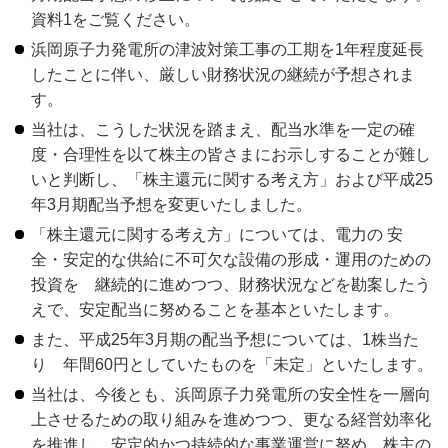
資料1をご覧ください。
浜岡原子力発電所の津波対策工事の工期を1年程度延長
したことに伴い、厳しい財務状況の継続が予想されま
す。
当社は、こうした状況を踏まえ、配当水準を一定の確
度・合理性を以て株主の皆さまにお示しすることが難し
いと判断し、「株主還元に関する考え方」および平成25
年3月期配当予想を変更いたしました。
「株主還元に関する考え方」については、電力の 安
全・安定的な供給に不可欠な設備の形成・運用のための
投資を 継続的に進めつつ、財務状況などを勘案したう
えで、安定配当に努めることを基本といたします。
また、平成25年3月期の配当予想については、1株当た
り 年間60円としていたものを「未定」といたします。
当社は、今後とも、浜岡原子力発電所の安全性を一層向
上させるための取り組みを進めつつ、更なる経営効率化
を推進し、安定的かつ持続的な事業運営に努め、株主の