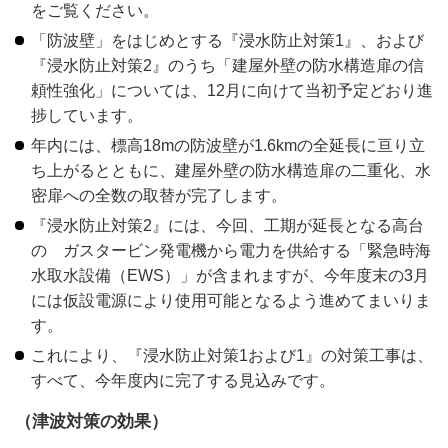
をご覧ください。
「防波壁」をはじめとする『浸水防止対策1』、および
『浸水防止対策2』のうち「建屋外壁の防水構造扉の信
頼性強化」については、12月に向けて当初予定どおり進
捗しています。
年内には、標高18mの防波壁が1.6kmの全延長に亘り立
ち上がるとともに、建屋外壁の防水構造扉の二重化、水
密扉への全数の取替が完了します。
『浸水防止対策2』には、今回、工期が延長となる高台
の ガスタービン発電機から電力を供給する「緊急時海
水取水設備（EWS）」が含まれますが、今年度末の3月
には仮設電源により使用可能となるよう進めてまいりま
す。
これにより、『浸水防止対策1および1』の対策工事は、
すべて、今年度内に完了する見込みです。
（津波対策の効果）