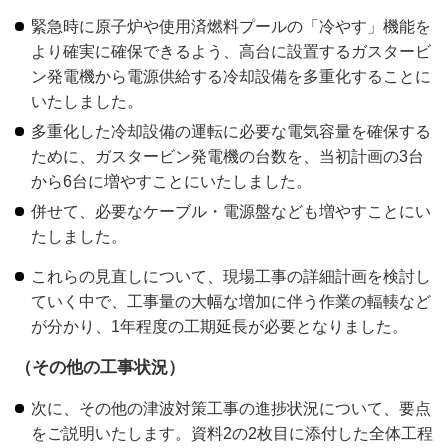
緊急時に原子炉や使用済燃料プールの「冷やす」機能を
より確実に確保できるよう、高台に設置するガスタービ
ン発電機から電源供給する冷却設備を多重化することに
いたしました。
多重化した冷却設備の運転に必要な電気容量を確保する
ために、ガスタービン発電機の台数を、当初計画の3台
から6台に増やすことにいたしました。
併せて、必要なケーブル・電源盤なども増やすことにい
たしました。
これらの見直しについて、現場工事の詳細計画を検討し
ていく中で、工事量の大幅な増加に伴う作業の輻輳など
が分かり、1年程度の工期延長が必要となりました。
（その他の工事状況）
次に、その他の津波対策工事の進捗状況について、要点
をご説明いたします。資料2の2枚目に添付した全体工程