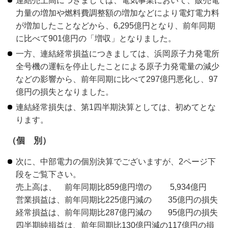
連結売上高につきましては、電気事業において、販売電
力量の増加や燃料費調整額の増加などにより電灯電力料
が増加したことなどから、6,295億円となり、前年同期
に比べて901億円の「増収」となりました。
一方、連結経常損益につきましては、浜岡原子力発電所
全号機の運転を停止したことによる原子力発電量の減少
などの影響から、前年同期に比べて297億円悪化し、97
億円の損失となりました。
連結経常損失は、第1四半期決算としては、初めてとな
ります。
（個 別）
次に、中部電力の個別決算でございますが、2ページ下
段をご覧下さい。
売上高は、 前年同期比859億円増の 5,934億円
営業損益は、前年同期比225億円減の 35億円の損失
経常損益は、前年同期比287億円減の 95億円の損失
四半期純損益は、前年同期比130億円減の117億円の損