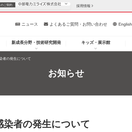
スの
ご契約
採用情報
いて
ニュース
よくあるご質問・お問い合わせ
Englis
新成長分野・技術研究開発
キッズ・展示館
お客さま
安定供給
法人のお客さま
染者の発生について
・低コスト化
企業情報
お知らせ
を開きます）
（新しいウィンドウを開きます）
質問・お問い合わせ
感染者の発生について