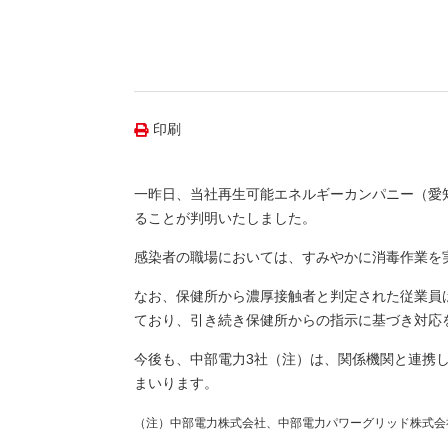
（新しいウィンドウを開きます）
（新
ニュース
よくあるご質問・お問い合わせ
印刷
一昨日、当社再生可能エネルギーカンパニー（愛
ることが判明いたしました。
感染者の職場においては、すみやかに消毒作業を
なお、保健所から濃厚接触者と判定された従業員
ており、引き続き保健所からの指示に基づき対応
今後も、中部電力3社（注）は、関係機関と連携
まいります。
（注）中部電力株式会社、中部電力パワーグリッド株式会