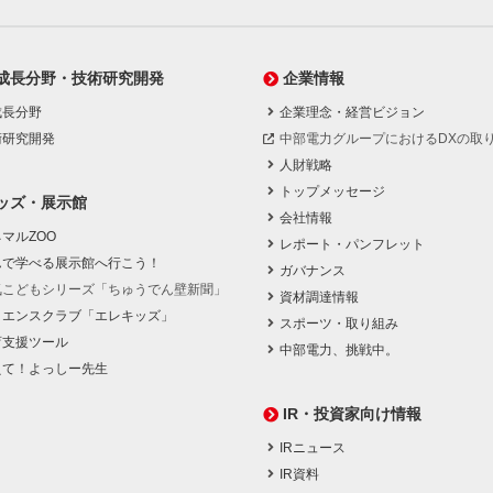
成長分野・技術研究開発
企業情報
成長分野
企業理念・経営ビジョン
術研究開発
中部電力グループにおけるDXの取
人財戦略
トップメッセージ
ッズ・展示館
会社情報
マルZOO
レポート・パンフレット
んで学べる展示館へ行こう！
ガバナンス
気こどもシリーズ「ちゅうでん壁新聞」
資材調達情報
イエンスクラブ「エレキッズ」
スポーツ・取り組み
育支援ツール
中部電力、挑戦中。
えて！よっしー先生
IR・投資家向け情報
IRニュース
IR資料