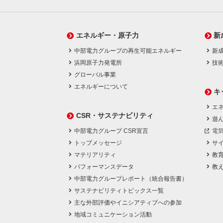
エネルギー・原子力
新
中部電力グループの再生可能エネルギー
新
浜岡原子力発電所
技
グローバル事業
エネルギーについて
キ
エネ
CSR・サステナビリティ
遊
中部電力グループ CSR宣言
電
トップメッセージ
サ
マテリアリティ
教
パフォーマンスデータ
教
中部電力グループレポート（統合報告書）
サステナビリティトピックス一覧
主な外部評価やイニシアティブへの参加
地域コミュニケーション活動