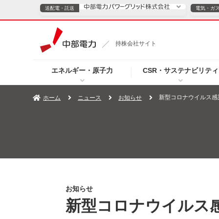
送配電・託送
電気・ガ
送配電・託送につ
持株会社サイト
電気・ガスのご契約
エネルギー・原子力
CSR・サステナビリティ
TOPページへ
TOPページへ
ご案内
個人の
新型コロナウイルス感
ホーム
ニュース
お知らせ
サービス・ソリューション
企業情報
効率化
（新しいウィンドウを開きます）
（新しいウィンドウ
プレスリリース
お知らせ
よくあるご
お知らせ
新型コロナウイルス