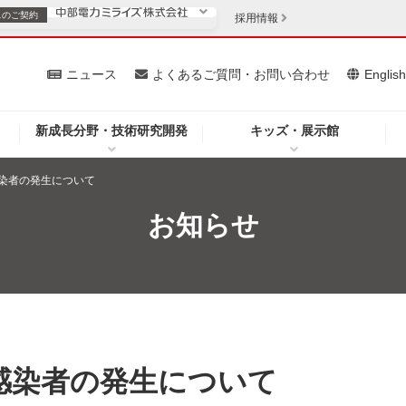
スの
ご契約
採用情報
いて
ニュース
よくあるご質問・お問い合わせ
Englis
新成長分野・技術研究開発
キッズ・展示館
お客さま
安定供給
法人のお客さま
染者の発生について
・低コスト化
企業情報
お知らせ
を開きます）
（新しいウィンドウを開きます）
質問・お問い合わせ
感染者の発生について