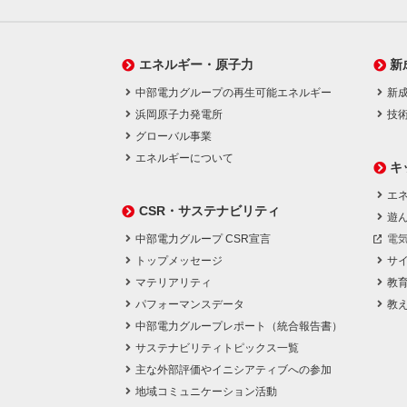
エネルギー・原子力
新
中部電力グループの再生可能エネルギー
新
浜岡原子力発電所
技
グローバル事業
エネルギーについて
キ
エネ
CSR・サステナビリティ
遊
中部電力グループ CSR宣言
電
トップメッセージ
サ
マテリアリティ
教
パフォーマンスデータ
教
中部電力グループレポート（統合報告書）
サステナビリティトピックス一覧
主な外部評価やイニシアティブへの参加
地域コミュニケーション活動