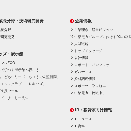
成長分野・技術研究開発
企業情報
成長分野
企業理念・経営ビジョン
術研究開発
中部電力グループにおけるDXの取
人財戦略
トップメッセージ
ッズ・展示館
会社情報
マルZOO
レポート・パンフレット
んで学べる展示館へ行こう！
ガバナンス
気こどもシリーズ「ちゅうでん壁新聞」
資材調達情報
イエンスクラブ「エレキッズ」
スポーツ・取り組み
育支援ツール
中部電力、挑戦中。
えて！よっしー先生
IR・投資家向け情報
IRニュース
IR資料