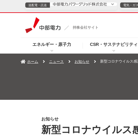
送配電・託送
電気・ガ
送配電・託送につ
持株会社サイト
電気・ガスのご契約
エネルギー・原子力
CSR・サステナビリティ
TOPページへ
TOPページへ
ご案内
個人の
新型コロナウイルス感
ホーム
ニュース
お知らせ
サービス・ソリューション
企業情報
効率化
（新しいウィンドウを開きます）
（新しいウィンドウ
プレスリリース
お知らせ
よくあるご
お知らせ
新型コロナウイルス