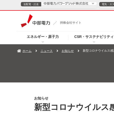
送配電・託送
電気・ガ
送配電・託送につ
持株会社サイト
電気・ガスのご契約
エネルギー・原子力
CSR・サステナビリティ
TOPページへ
TOPページへ
ご案内
個人の
新型コロナウイルス感
ホーム
ニュース
お知らせ
サービス・ソリューション
企業情報
効率化
（新しいウィンドウを開きます）
（新しいウィンドウ
プレスリリース
お知らせ
よくあるご
お知らせ
新型コロナウイルス