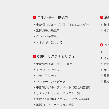
エネルギー・原子力
新
中部電力グループの再生可能エネルギー
新
浜岡原子力発電所
技
グローバル事業
エネルギーについて
キ
エネ
CSR・サステナビリティ
遊
中部電力グループ CSR宣言
電
トップメッセージ
サ
マテリアリティ
教
パフォーマンスデータ
教
中部電力グループレポート（統合報告書）
サステナビリティトピックス一覧
主な外部評価やイニシアティブへの参加
地域コミュニケーション活動