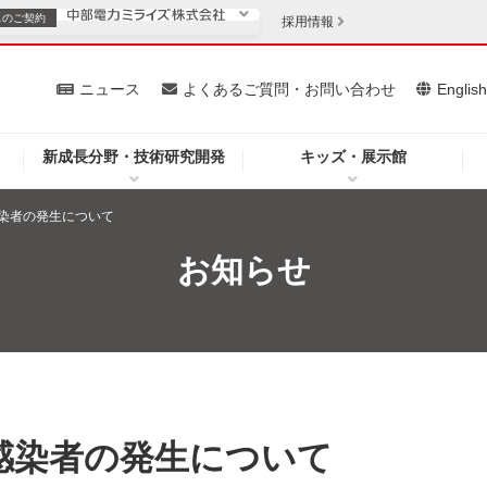
スの
ご契約
採用情報
いて
ニュース
よくあるご質問・お問い合わせ
Englis
新成長分野・技術研究開発
キッズ・展示館
お客さま
安定供給
法人のお客さま
染者の発生について
・低コスト化
企業情報
お知らせ
を開きます）
（新しいウィンドウを開きます）
質問・お問い合わせ
感染者の発生について