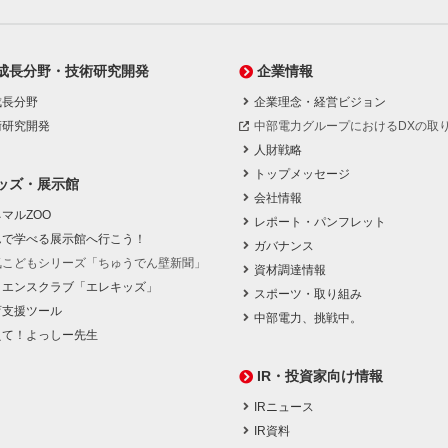
成長分野・技術研究開発
企業情報
成長分野
企業理念・経営ビジョン
術研究開発
中部電力グループにおけるDXの取
人財戦略
トップメッセージ
ッズ・展示館
会社情報
マルZOO
レポート・パンフレット
んで学べる展示館へ行こう！
ガバナンス
気こどもシリーズ「ちゅうでん壁新聞」
資材調達情報
イエンスクラブ「エレキッズ」
スポーツ・取り組み
育支援ツール
中部電力、挑戦中。
えて！よっしー先生
IR・投資家向け情報
IRニュース
IR資料