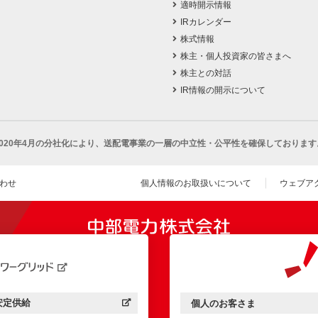
適時開示情報
IRカレンダー
株式情報
株主・個人投資家の皆さまへ
株主との対話
IR情報の開示について
2020年4月の分社化により、
送配電事業の一層の中立性・公平性を確保しております
わせ
個人情報のお取扱いについて
ウェブア
（新し
開きます）
安定供給
個人のお客さま
中部電力パワーグリッド：
（新しいウィンドウを開きます）
中部電力ミライズ：
（新しいウィンドウを開きま