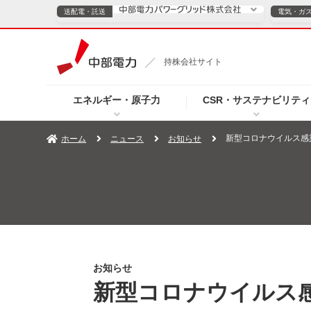
送配電・託送
電気・ガ
送配電・託送につ
持株会社サイト
電気・ガスのご契約
エネルギー・原子力
CSR・サステナビリティ
TOPページへ
TOPページへ
ご案内
個人の
新型コロナウイルス感
ホーム
ニュース
お知らせ
サービス・ソリューション
企業情報
効率化
（新しいウィンドウを開きます）
（新しいウィンドウ
プレスリリース
お知らせ
よくあるご
お知らせ
新型コロナウイルス