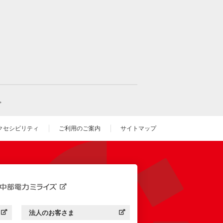
。
クセシビリティ
ご利用のご案内
サイトマップ
いウィンドウを開きます）
法人のお客さま
す）
中部電力ミライズ：
（新しいウィンドウを開きます）