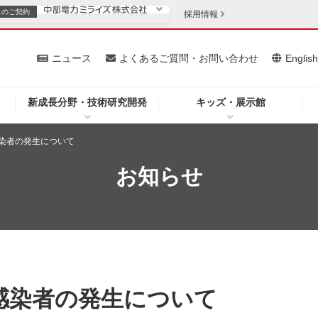
スの
ご契約
採用情報
いて
ニュース
よくあるご質問・お問い合わせ
Englis
新成長分野・技術研究開発
キッズ・展示館
お客さま
安定供給
法人のお客さま
染者の発生について
・低コスト化
企業情報
お知らせ
を開きます）
（新しいウィンドウを開きます）
質問・お問い合わせ
感染者の発生について