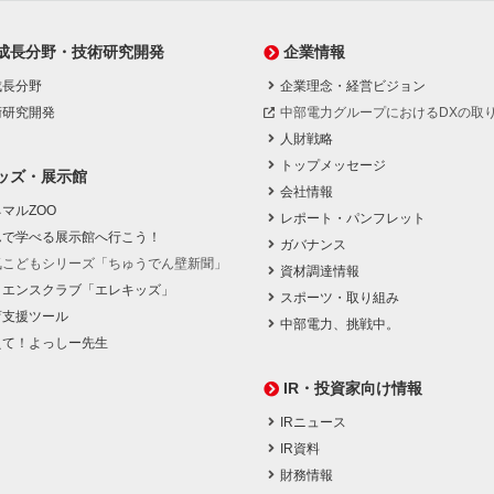
成長分野・技術研究開発
企業情報
成長分野
企業理念・経営ビジョン
術研究開発
中部電力グループにおけるDXの取
人財戦略
トップメッセージ
ッズ・展示館
会社情報
マルZOO
レポート・パンフレット
んで学べる展示館へ行こう！
ガバナンス
気こどもシリーズ「ちゅうでん壁新聞」
資材調達情報
イエンスクラブ「エレキッズ」
スポーツ・取り組み
育支援ツール
中部電力、挑戦中。
えて！よっしー先生
IR・投資家向け情報
IRニュース
IR資料
財務情報