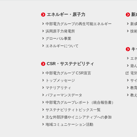
エネルギー・原子力
新
中部電力グループの再生可能エネルギー
新
浜岡原子力発電所
技
グローバル事業
エネルギーについて
キ
エネ
CSR・サステナビリティ
遊
中部電力グループ CSR宣言
電
トップメッセージ
サ
マテリアリティ
教
パフォーマンスデータ
教
中部電力グループレポート（統合報告書）
サステナビリティトピックス一覧
主な外部評価やイニシアティブへの参加
地域コミュニケーション活動