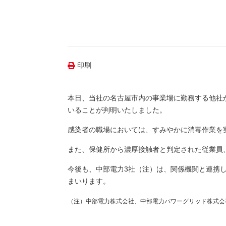
（新しいウィンドウを開きます）
（新
ニュース
よくあるご質問・お問い合わせ
印刷
本日、当社の名古屋市内の事業場に勤務する他社
いることが判明いたしました。
感染者の職場においては、すみやかに消毒作業を
また、保健所から濃厚接触者と判定された従業員
今後も、中部電力3社（注）は、関係機関と連携
まいります。
（注）
中部電力株式会社、中部電力パワーグリッド株式会