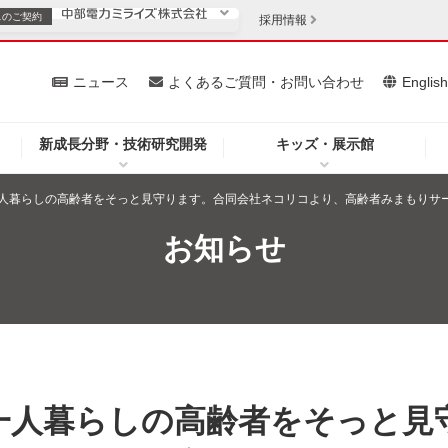
スの
ご契約
採用情報
いて
ニュース
よくあるご質問・お問い合わせ
Englis
新成長分野・技術研究開発
キッズ・展示館
お客さま
安定供給
法人のお客さま
人暮らしの高齢者をそっと見守ります。合同会社ネコリコより、高齢者みまもりサ
・低コスト化
企業情報
お知らせ
を開きます）
（新しいウィンドウを開きます）
質問・お問い合わせ
一人暮らしの高齢者をそっと見