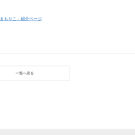
（新しいウィンドウを開きます）
まもりこ」紹介ページ
一覧へ戻る