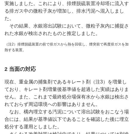
実施しました。これにより、排煙脱硫装置冷却塔に流入す
る排ガス中の微粒子灰が増加し、排水汚泥へ混入しまし
た。
その結果、水銀溶出試験において、微粒子灰内に捕捉さ
れた水銀が検出されたものと推定しました。
（注2）排煙脱硫装置の前で排ガスから熱を回収し、煙突前で再度排ガスを加
熱する装置。
2 当面の対応
現在、重金属の捕集剤であるキレート剤（注3）を増量し
ており、キレート剤増量後基準値を超過した実績はありま
せん。また、これまで最終処分場保有水から水銀は検出さ
れておらず周辺環境への影響はありません。
なお、構内埋立する汚泥について溶出試験をおこなう場
合には、結果が基準値以下であることを確認した後に埋立
処分する運用としました。