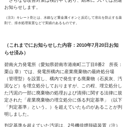
さらなる改善対策は検討中であり、結果については別途
お知らせします。
（注3）キレート剤とは、水銀など重金属イオンと反応して溶出を防止する薬
剤で、排水処理装置などで実績のあるものです。
（これまでにお知らせした内容：2010年7月20日お知
らせ済み）
碧南火力発電所（愛知県碧南市港南町二丁目8番2 所長：
栗山 章）では、発電所構内に産業廃棄物の最終処分場
（管理型）を設置し、構内で発生する廃棄物（石炭灰、汚
泥など）を埋立処分しておりますが、この程、埋立処分し
た汚泥の一部に廃棄物の処理および清掃に関する法律に規
定された「産業廃棄物の埋立処分に係る判定基準」（以下
「判定基準」という。）を超えていたものがあることが判
明しました。
判定基準を超えていた汚泥は、2号機排煙脱硫装置（注）