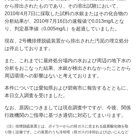
から排出されたものであり、その溶出試験において、
2010年4月7日に採取した試料の水銀またはその化合物の
分析結果が、2010年7月16日の速報値で0.013mg/Lとな
り、判定基準値（0.005mg/L）を超過していました。
現在、2号機排煙脱硫装置から排出された汚泥の埋立処分
は停止しております。
また、これまでに最終処分場内の水および周辺の地下水の
分析をおこなった結果、水銀が検出されなかったことから
周辺環境への影響はないと考えております。
本件については愛知県および碧南市に報告するとともに、
本日立入調査を受けました。
なお、原因につきましては現在調査中ですが、今後、関係
行政機関のご指導に基づき適切に対応してまいります。
（注）排煙脱硫装置とは、ボイラーからの排ガスに含まれる硫黄酸化物を取
り除く設備です。この装置のうち冷却塔（排ガスの冷却およびばいじんなど