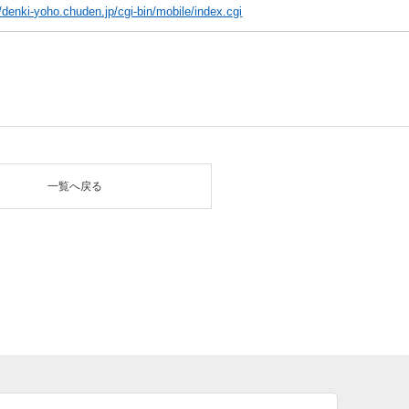
//denki-yoho.chuden.jp/cgi-bin/mobile/index.cgi
一覧へ戻る