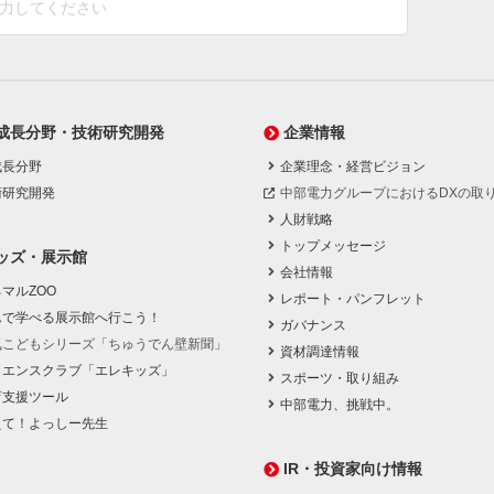
成長分野・技術研究開発
企業情報
成長分野
企業理念・経営ビジョン
術研究開発
中部電力グループにおけるDXの取
人財戦略
トップメッセージ
ッズ・展示館
会社情報
マルZOO
レポート・パンフレット
んで学べる展示館へ行こう！
ガバナンス
気こどもシリーズ「ちゅうでん壁新聞」
資材調達情報
イエンスクラブ「エレキッズ」
スポーツ・取り組み
育支援ツール
中部電力、挑戦中。
えて！よっしー先生
IR・投資家向け情報