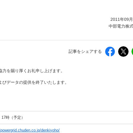
しいウィンドウを開きます）
2011年09
中部電力株
記事をシェアする
協力を賜り厚くお礼申し上げます。
よびデータの提供を終了いたします。
 17時（予定）
//powergrid.chuden.co.jp/denkiyoho/