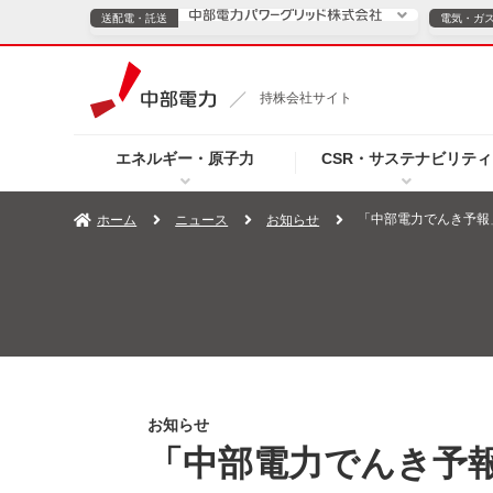
送配電・託送
電気・ガ
送配電・託送につ
持株会社サイト
電気・ガスのご契約
エネルギー・原子力
CSR・サステナビリティ
TOPページへ
TOPページへ
ご案内
個人の
「中部電力でんき予報
ホーム
ニュース
お知らせ
サービス・ソリューション
企業情報
効率化
（新しいウィンドウを開きます）
（新しいウィンドウ
プレスリリース
お知らせ
よくあるご
お知らせ
「中部電力でんき予