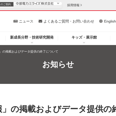
スの
ご契約
採用情報
いて
ニュース
よくあるご質問・お問い合わせ
Englis
新成長分野・技術研究開発
キッズ・展示館
お客さま
安定供給
法人のお客さま
」の掲載およびデータ提供の終了について
・低コスト化
企業情報
お知らせ
を開きます）
（新しいウィンドウを開きます）
質問・お問い合わせ
報」の掲載およびデータ提供の