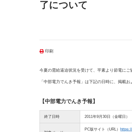
（新しいウィンドウを開きます）
（新
ニュース
了について
よくあるご質問・お問い合わせ
印刷
今夏の需給逼迫状況を受けて、平素より節電にご
「中部電力でんき予報」は下記の日時に、掲載お
【中部電力でんき予報】
終了日時
2011年9月30日（金曜日）
PC版サイト（URL）
https: