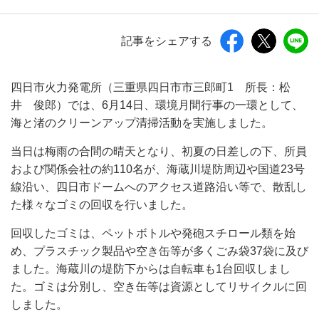
記事をシェアする
四日市火力発電所（三重県四日市市三郎町1 所長：松
井 俊郎）では、6月14日、環境月間行事の一環として、
海と渚のクリーンアップ清掃活動を実施しました。
当日は梅雨の合間の晴天となり、初夏の日差しの下、所員
および関係会社の約110名が、海蔵川堤防周辺や国道23号
線沿い、四日市ドームへのアクセス道路沿い等で、散乱し
た様々なゴミの回収を行いました。
回収したゴミは、ペットボトルや発砲スチロール類を始
め、プラスチック製品や空き缶等が多くごみ袋37袋に及び
ました。海蔵川の堤防下からは自転車も1台回収しまし
た。ゴミは分別し、空き缶等は資源としてリサイクルに回
しました。