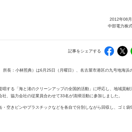
しいウィンドウを開きます）
2012年08
中部電力株
記事をシェアする
 所長：小林照典）は6月25日（月曜日）、名古屋市港区の九号地海浜
提唱する「海と渚のクリーンアップの全国的活動」に呼応し、地域貢献
会社、協力会社の従業員合わせて33名が清掃活動に参加しました。
缶・空きビンやプラスチックなどを各自で分別しながら回収し、ゴミ袋5