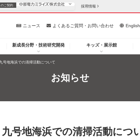
スの
ご契約
採用情報
いて
ニュース
よくあるご質問・お問い合わせ
Englis
新成長分野・技術研究開発
キッズ・展示館
お客さま
安定供給
法人のお客さま
九号地海浜での清掃活動について
・低コスト化
企業情報
お知らせ
を開きます）
（新しいウィンドウを開きます）
質問・お問い合わせ
 九号地海浜での清掃活動につ