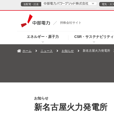
送配電・託送
電気・ガ
送配電・託送につ
持株会社サイト
電気・ガスのご契約
エネルギー・原子力
CSR・サステナビリティ
TOPページへ
TOPページへ
ご案内
個人の
新名古屋火力発電所 
ホーム
ニュース
お知らせ
サービス・ソリューション
企業情報
効率化
（新しいウィンドウを開きます）
（新しいウィンドウ
プレスリリース
お知らせ
よくあるご
お知らせ
新名古屋火力発電所