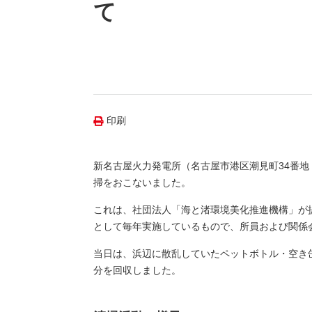
（新しいウィンドウを開きます）
（新
ニュース
て
よくあるご質問・お問い合わせ
印刷
新名古屋火力発電所（名古屋市港区潮見町34番地
掃をおこないました。
これは、社団法人「海と渚環境美化推進機構」が
として毎年実施しているもので、所員および関係
当日は、浜辺に散乱していたペットボトル・空き
分を回収しました。