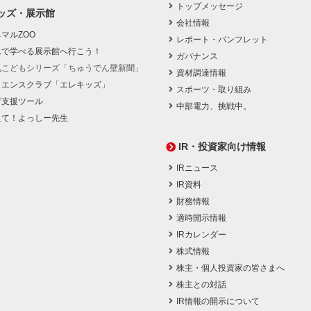
トップメッセージ
ッズ・展示館
会社情報
マルZOO
レポート・パンフレット
んで学べる展示館へ行こう！
ガバナンス
気こどもシリーズ「ちゅうでん壁新聞」
資材調達情報
イエンスクラブ「エレキッズ」
スポーツ・取り組み
育支援ツール
中部電力、挑戦中。
えて！よっしー先生
IR・投資家向け情報
IRニュース
IR資料
財務情報
適時開示情報
IRカレンダー
株式情報
株主・個人投資家の皆さまへ
株主との対話
IR情報の開示について