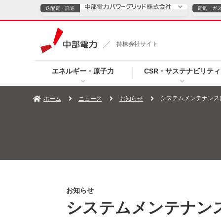
送配電・託送
電気・ガ
送配電・託送につ
持株会社サイト
電気・ガスのご契約
エネルギー・原子力
CSR・サステナビリティ
TOPページへ
TOPページへ
ご案内
個人の
システムメンテナンス
ホーム
ニュース
お知らせ
サービス・ソリューション
企業情報
効率化
（新しいウィンドウを開きます）
（新しいウィンドウ
プレスリリース
お知らせ
よくあるご
お知らせ
システムメンテナン