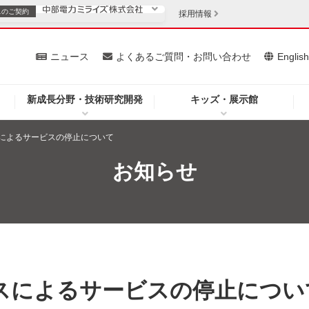
スの
ご契約
採用情報
いて
ニュース
よくあるご質問・お問い合わせ
Englis
新成長分野・技術研究開発
キッズ・展示館
お客さま
安定供給
法人のお客さま
によるサービスの停止について
・低コスト化
企業情報
お知らせ
を開きます）
（新しいウィンドウを開きます）
質問・お問い合わせ
スによるサービスの停止につい