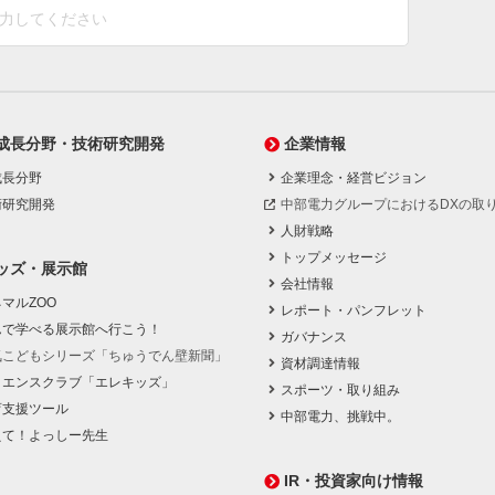
成長分野・技術研究開発
企業情報
成長分野
企業理念・経営ビジョン
術研究開発
中部電力グループにおけるDXの取
人財戦略
トップメッセージ
ッズ・展示館
会社情報
マルZOO
レポート・パンフレット
んで学べる展示館へ行こう！
ガバナンス
気こどもシリーズ「ちゅうでん壁新聞」
資材調達情報
イエンスクラブ「エレキッズ」
スポーツ・取り組み
育支援ツール
中部電力、挑戦中。
えて！よっしー先生
IR・投資家向け情報