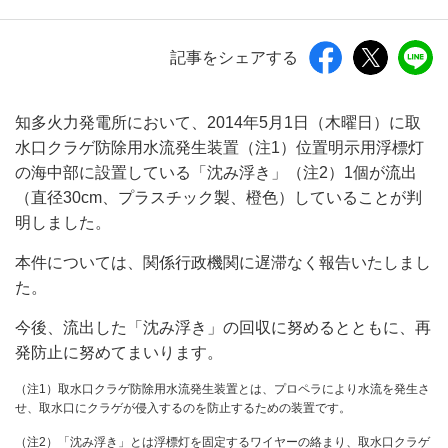
記事をシェアする
知多火力発電所において、2014年5月1日（木曜日）に取
水口クラゲ防除用水流発生装置（注1）位置明示用浮標灯
の海中部に設置している「沈み浮き」（注2）1個が流出
（直径30cm、プラスチック製、橙色）していることが判
明しました。
本件については、関係行政機関に遅滞なく報告いたしまし
た。
今後、流出した「沈み浮き」の回収に努めるとともに、再
発防止に努めてまいります。
（注1）取水口クラゲ防除用水流発生装置とは、プロペラにより水流を発生さ
せ、取水口にクラゲが侵入するのを防止するための装置です。
（注2）「沈み浮き」とは浮標灯を固定するワイヤーの絡まり、取水口クラゲ