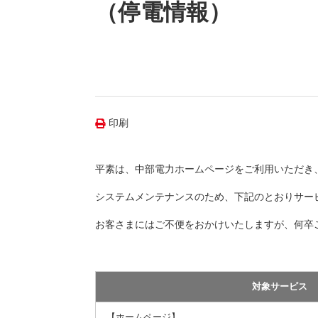
（新しいウィンドウを開きます）
（新
ニュース
（停電情報）
よくあるご質問・お問い合わせ
印刷
平素は、中部電力ホームページをご利用いただき
システムメンテナンスのため、下記のとおりサー
お客さまにはご不便をおかけいたしますが、何卒
対象サービス
【ホームページ】