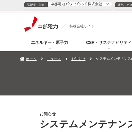
送配電・託送
電気・ガ
送配電・託送につ
持株会社サイト
電気・ガスのご契約
エネルギー・原子力
CSR・サステナビリティ
TOPページへ
TOPページへ
ご案内
個人の
システムメンテナンス
ホーム
ニュース
お知らせ
サービス・ソリューション
企業情報
効率化
（新しいウィンドウを開きます）
（新しいウィンドウ
プレスリリース
お知らせ
よくあるご
お知らせ
システムメンテナン