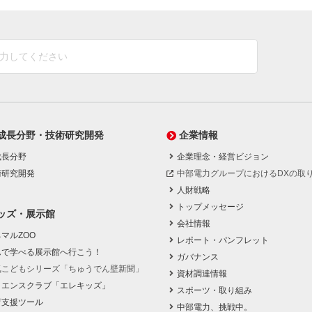
成長分野・技術研究開発
企業情報
成長分野
企業理念・経営ビジョン
術研究開発
中部電力グループにおけるDXの取
人財戦略
トップメッセージ
ッズ・展示館
会社情報
マルZOO
レポート・パンフレット
んで学べる展示館へ行こう！
ガバナンス
気こどもシリーズ「ちゅうでん壁新聞」
資材調達情報
イエンスクラブ「エレキッズ」
スポーツ・取り組み
育支援ツール
中部電力、挑戦中。