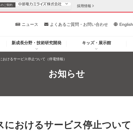
スの
ご契約
採用情報
いて
ニュース
よくあるご質問・お問い合わせ
Englis
新成長分野・技術研究開発
キッズ・展示館
お客さま
安定供給
法人のお客さま
におけるサービス停止ついて（停電情報）
・低コスト化
企業情報
お知らせ
を開きます）
（新しいウィンドウを開きます）
質問・お問い合わせ
スにおけるサービス停止ついて