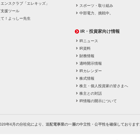
イエンスクラブ「エレキッズ」
スポーツ・取り組み
育支援ツール
中部電力、挑戦中。
えて！よっしー先生
IR・投資家向け情報
IRニュース
IR資料
財務情報
適時開示情報
IRカレンダー
株式情報
株主・個人投資家の皆さまへ
株主との対話
IR情報の開示について
2020年4月の分社化により、
送配電事業の一層の中立性・公平性を確保しております