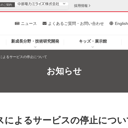
スの
ご契約
採用情報
いて
ニュース
よくあるご質問・お問い合わせ
Englis
新成長分野・技術研究開発
キッズ・展示館
お客さま
安定供給
法人のお客さま
によるサービスの停止について
・低コスト化
企業情報
お知らせ
を開きます）
（新しいウィンドウを開きます）
質問・お問い合わせ
スによるサービスの停止につい