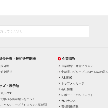
成長分野・技術研究開発
企業情報
成長分野
企業理念・経営ビジョン
術研究開発
中部電力グループにおけるDXの取
人財戦略
トップメッセージ
ッズ・展示館
会社情報
マルZOO
レポート・パンフレット
んで学べる展示館へ行こう！
ガバナンス
気こどもシリーズ「ちゅうでん壁新聞」
資材調達情報