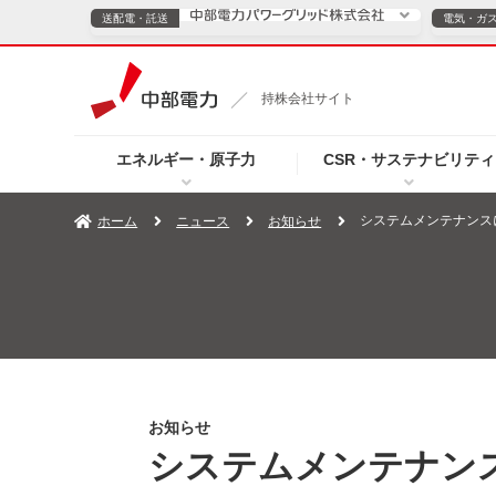
送配電・託送
電気・ガ
送配電・託送につ
持株会社サイト
電気・ガスのご契約
エネルギー・原子力
CSR・サステナビリティ
TOPページへ
TOPページへ
ご案内
個人の
システムメンテナンス
ホーム
ニュース
お知らせ
サービス・ソリューション
企業情報
効率化
（新しいウィンドウを開きます）
（新しいウィンドウ
プレスリリース
お知らせ
よくあるご
お知らせ
システムメンテナン