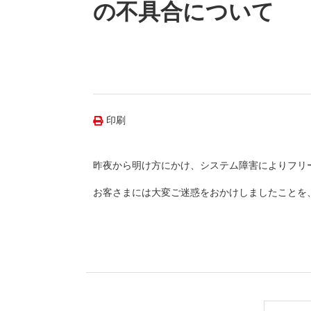
（新しいウィンドウを開きます）
（新
ニュース
の不具合について
よくあるご質問・お問い合わせ
印刷
昨夜から明け方にかけ、システム障害によりフリ
お客さまには大変ご迷惑をおかけしましたことを