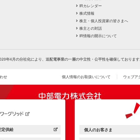
IRカレンダー
株式情報
株主・個人投資家の皆さまへ
株主との対話
IR情報の開示について
2020年4月の分社化により、
送配電事業の一層の中立性・公平性を確保しております
わせ
個人情報のお取扱いについて
ウェブア
（新し
開きます）
安定供給
個人のお客さま
中部電力パワーグリッド：
（新しいウィンドウを開きます）
中部電力ミライズ：
（新しいウィンドウを開きま