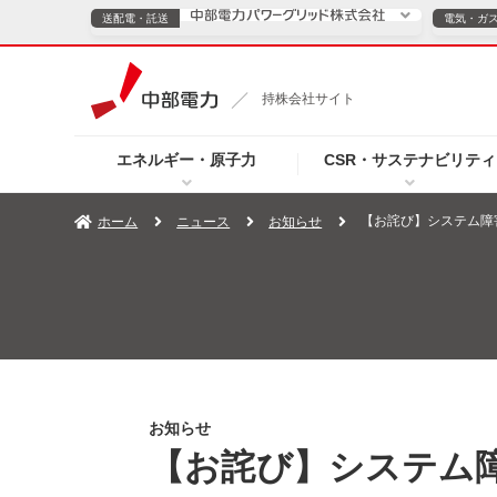
送配電・託送
電気・ガ
送配電・託送につ
持株会社サイト
電気・ガスのご契約
エネルギー・原子力
CSR・サステナビリティ
TOPページへ
TOPページへ
ご案内
個人の
【お詫び】システム障
ホーム
ニュース
お知らせ
サービス・ソリューション
企業情報
効率化
（新しいウィンドウを開きます）
（新しいウィンドウ
プレスリリース
お知らせ
よくあるご
お知らせ
【お詫び】システム