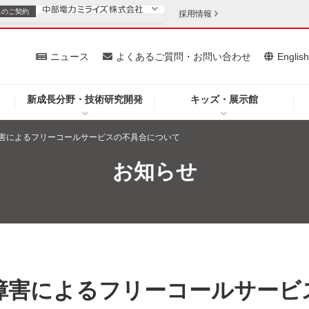
スの
ご契約
採用情報
いて
ニュース
よくあるご質問・お問い合わせ
Englis
新成長分野・技術研究開発
キッズ・展示館
お客さま
安定供給
法人のお客さま
害によるフリーコールサービスの不具合について
・低コスト化
企業情報
お知らせ
を開きます）
（新しいウィンドウを開きます）
質問・お問い合わせ
障害によるフリーコールサービ