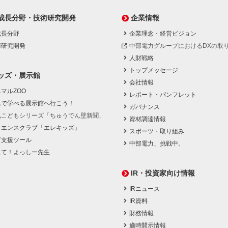
成長分野・技術研究開発
企業情報
成長分野
企業理念・経営ビジョン
術研究開発
中部電力グループにおけるDXの取
人財戦略
トップメッセージ
ッズ・展示館
会社情報
マルZOO
レポート・パンフレット
んで学べる展示館へ行こう！
ガバナンス
気こどもシリーズ「ちゅうでん壁新聞」
資材調達情報
イエンスクラブ「エレキッズ」
スポーツ・取り組み
育支援ツール
中部電力、挑戦中。
えて！よっしー先生
IR・投資家向け情報
IRニュース
IR資料
財務情報
適時開示情報