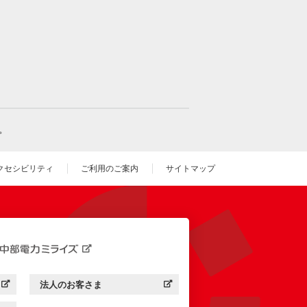
。
クセシビリティ
ご利用のご案内
サイトマップ
いウィンドウを開きます）
法人のお客さま
す）
中部電力ミライズ：
（新しいウィンドウを開きます）