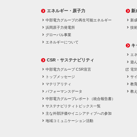
エネルギー・原子力
新
中部電力グループの再生可能エネルギー
新
浜岡原子力発電所
技
グローバル事業
エネルギーについて
キ
エネ
CSR・サステナビリティ
遊
中部電力グループ CSR宣言
電
トップメッセージ
サ
マテリアリティ
教
パフォーマンスデータ
教
中部電力グループレポート（統合報告書）
サステナビリティトピックス一覧
主な外部評価やイニシアティブへの参加
地域コミュニケーション活動