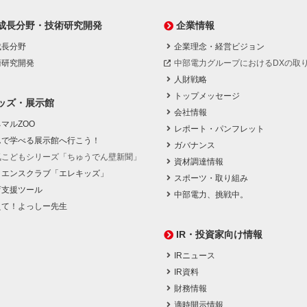
成長分野・技術研究開発
企業情報
成長分野
企業理念・経営ビジョン
術研究開発
中部電力グループにおけるDXの取
人財戦略
トップメッセージ
ッズ・展示館
会社情報
マルZOO
レポート・パンフレット
んで学べる展示館へ行こう！
ガバナンス
気こどもシリーズ「ちゅうでん壁新聞」
資材調達情報
イエンスクラブ「エレキッズ」
スポーツ・取り組み
育支援ツール
中部電力、挑戦中。
えて！よっしー先生
IR・投資家向け情報
IRニュース
IR資料
財務情報
適時開示情報