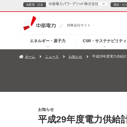
送配電・託送
電気・ガ
送配電・託送につ
持株会社サイト
電気・ガスのご契約
エネルギー・原子力
CSR・サステナビリティ
TOPページへ
TOPページへ
ご案内
個人の
平成29年度電力供給
ホーム
ニュース
お知らせ
サービス・ソリューション
企業情報
効率化
（新しいウィンドウを開きます）
（新しいウィンドウ
プレスリリース
お知らせ
よくあるご
お知らせ
平成29年度電力供給