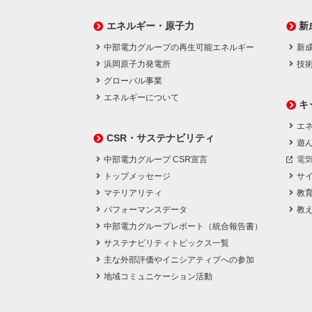
エネルギー・原子力
新
中部電力グループの再生可能エネルギー
新
浜岡原子力発電所
技
グローバル事業
エネルギーについて
キ
エネ
CSR・サステナビリティ
遊
中部電力グループ CSR宣言
電
トップメッセージ
サ
マテリアリティ
教
パフォーマンスデータ
教
中部電力グループレポート（統合報告書）
サステナビリティトピックス一覧
主な外部評価やイニシアティブへの参加
地域コミュニケーション活動