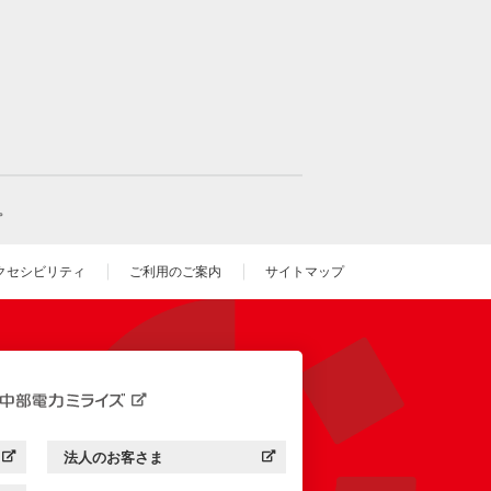
。
クセシビリティ
ご利用のご案内
サイトマップ
いウィンドウを開きます）
法人のお客さま
す）
中部電力ミライズ：
（新しいウィンドウを開きます）