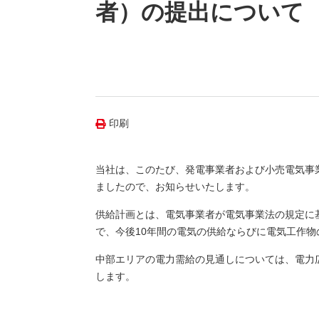
（新しいウィンドウを開きます）
（新
ニュース
者）の提出について
よくあるご質問・お問い合わせ
印刷
当社は、このたび、発電事業者および小売電気事
ましたので、お知らせいたします。
供給計画とは、電気事業者が電気事業法の規定に
で、今後10年間の電気の供給ならびに電気工作
中部エリアの電力需給の見通しについては、電力
します。