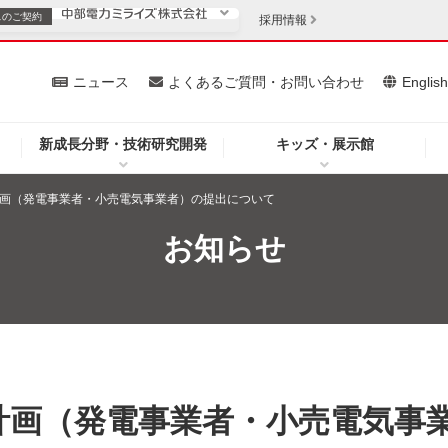
スの
ご契約
採用情報
いて
ニュース
よくあるご質問・お問い合わせ
Englis
新成長分野・技術研究開発
キッズ・展示館
お客さま
安定供給
法人のお客さま
計画（発電事業者・小売電気事業者）の提出について
・低コスト化
企業情報
お知らせ
を開きます）
（新しいウィンドウを開きます）
質問・お問い合わせ
計画（発電事業者・小売電気事