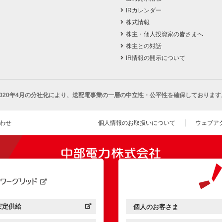
IRカレンダー
株式情報
株主・個人投資家の皆さまへ
株主との対話
IR情報の開示について
2020年4月の分社化により、
送配電事業の一層の中立性・公平性を確保しております
わせ
個人情報のお取扱いについて
ウェブア
（新し
開きます）
安定供給
個人のお客さま
中部電力パワーグリッド：
（新しいウィンドウを開きます）
中部電力ミライズ：
（新しいウィンドウを開きま