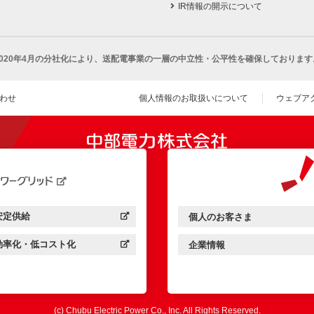
IR情報の開示について
2020年4月の分社化により、
送配電事業の一層の中立性・公平性を確保しております
わせ
個人情報のお取扱いについて
ウェブア
（新し
開きます）
安定供給
個人のお客さま
中部電力パワーグリッド：
（新しいウィンドウを開きます）
中部電力ミライズ：
（新しいウィンドウを開きま
効率化・低コスト化
企業情報
中部電力パワーグリッド：
（新しいウィンドウを開きます）
中部電力ミライズ：
（新しいウィンドウを開きま
(c) Chubu Electric Power Co., Inc. All Rights Reserved.