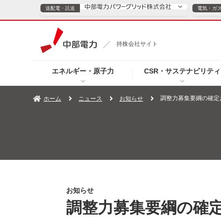
送配電・託送
電気・ガ
送配電・託送につ
持株会社サイト
電気・ガスのご契約
エネルギー・原子力
CSR・サステナビリティ
TOPページへ
TOPページへ
ご案内
個人の
調整力募集要綱の確定
ホーム
ニュース
お知らせ
サービス・ソリューション
企業情報
効率化
（新しいウィンドウを開きます）
（新しいウィンドウ
プレスリリース
お知らせ
よくあるご
お知らせ
調整力募集要綱の確