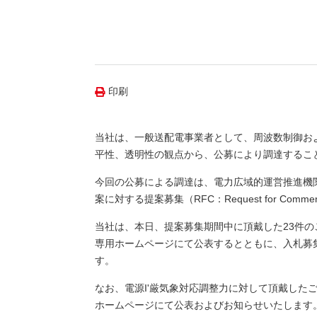
（新しいウィンドウを開きます）
（新
ニュース
よくあるご質問・お問い合わせ
印刷
当社は、一般送配電事業者として、周波数制御お
平性、透明性の観点から、公募により調達することと
今回の公募による調達は、電力広域的運営推進機
案に対する提案募集（RFC：Request for C
当社は、本日、提案募集期間中に頂戴した23件
専用ホームページにて公表するとともに、入札募
す。
なお、電源I'厳気象対応調整力に対して頂戴し
ホームページにて公表およびお知らせいたします