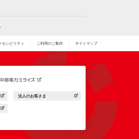
。
クセシビリティ
ご利用のご案内
サイトマップ
いウィンドウを開きます）
法人のお客さま
す）
中部電力ミライズ：
（新しいウィンドウを開きます）
す）