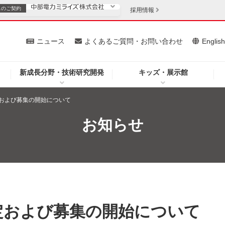
スの
ご契約
採用情報
いて
ニュース
よくあるご質問・お問い合わせ
Englis
新成長分野・技術研究開発
キッズ・展示館
お客さま
安定供給
法人のお客さま
および募集の開始について
・低コスト化
企業情報
お知らせ
を開きます）
（新しいウィンドウを開きます）
質問・お問い合わせ
定および募集の開始について