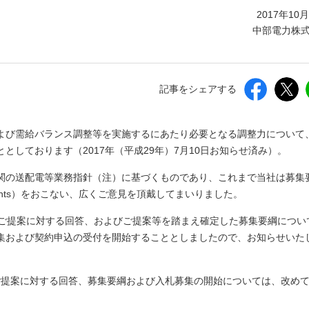
しいウィンドウを開きます）
2017年10
中部電力株
記事をシェアする
よび需給バランス調整等を実施するにあたり必要となる調整力について
しております（2017年（平成29年）7月10日お知らせ済み）。
関の送配電等業務指針（注）に基づくものであり、これまで当社は募集
omments）をおこない、広くご意見を頂戴してまいりました。
のご提案に対する回答、およびご提案等を踏まえ確定した募集要綱につい
集および契約申込の受付を開始することとしましたので、お知らせいた
たご提案に対する回答、募集要綱および入札募集の開始については、改め
。