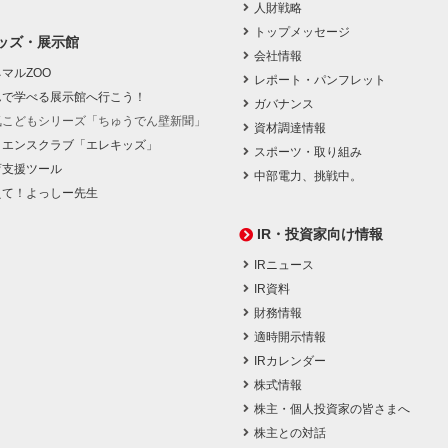
人財戦略
トップメッセージ
ッズ・展示館
会社情報
マルZOO
レポート・パンフレット
んで学べる展示館へ行こう！
ガバナンス
気こどもシリーズ「ちゅうでん壁新聞」
資材調達情報
イエンスクラブ「エレキッズ」
スポーツ・取り組み
育支援ツール
中部電力、挑戦中。
えて！よっしー先生
IR・投資家向け情報
IRニュース
IR資料
財務情報
適時開示情報
IRカレンダー
株式情報
株主・個人投資家の皆さまへ
株主との対話