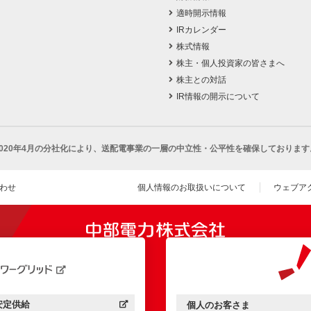
適時開示情報
IRカレンダー
株式情報
株主・個人投資家の皆さまへ
株主との対話
IR情報の開示について
2020年4月の分社化により、
送配電事業の一層の中立性・公平性を確保しております
わせ
個人情報のお取扱いについて
ウェブア
（新し
開きます）
安定供給
個人のお客さま
中部電力パワーグリッド：
（新しいウィンドウを開きます）
中部電力ミライズ：
（新しいウィンドウを開きま