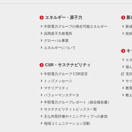
エネルギー・原子力
新
中部電力グループの再生可能エネルギー
新
浜岡原子力発電所
技
グローバル事業
エネルギーについて
キ
エネ
CSR・サステナビリティ
遊
中部電力グループ CSR宣言
電
トップメッセージ
サ
マテリアリティ
教
パフォーマンスデータ
教
中部電力グループレポート（統合報告書）
サステナビリティトピックス一覧
主な外部評価やイニシアティブへの参加
地域コミュニケーション活動