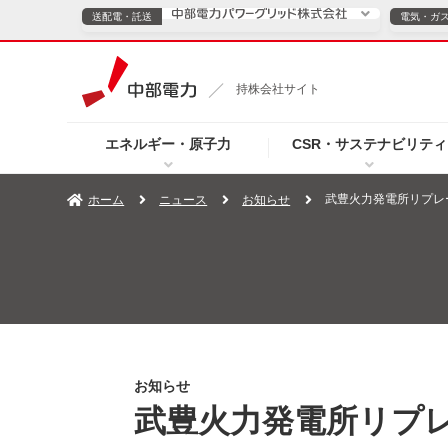
送配電・託送
電気・ガ
送配電・託送につ
持株会社サイト
電気・ガスのご契約
エネルギー・原子力
CSR・サステナビリティ
TOPページへ
TOPページへ
ご案内
個人の
武豊火力発電所リプレ
ホーム
ニュース
お知らせ
サービス・ソリューション
企業情報
効率化
（新しいウィンドウを開きます）
（新しいウィンドウ
プレスリリース
お知らせ
よくあるご
お知らせ
武豊火力発電所リプ