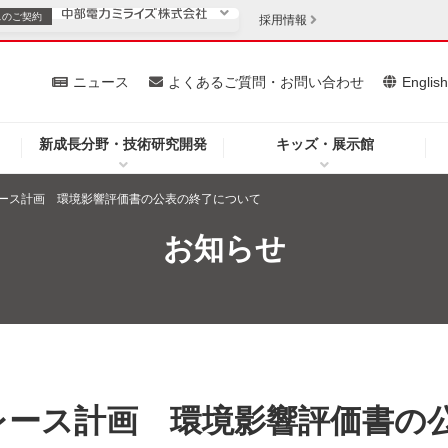
スの
ご契約
採用情報
いて
ニュース
よくあるご質問・お問い合わせ
Englis
新成長分野・技術研究開発
キッズ・展示館
お客さま
安定供給
法人のお客さま
ース計画 環境影響評価書の公表の終了について
・低コスト化
企業情報
お知らせ
を開きます）
（新しいウィンドウを開きます）
質問・お問い合わせ
レース計画 環境影響評価書の