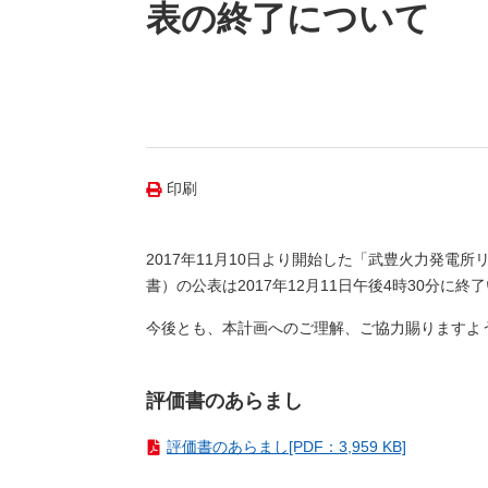
（新しいウィンドウを開きます）
（新
ニュース
表の終了について
よくあるご質問・お問い合わせ
印刷
2017年11月10日より開始した「武豊火力発
書）の公表は2017年12月11日午後4時30分に終
今後とも、本計画へのご理解、ご協力賜りますよ
評価書のあらまし
評価書のあらまし[PDF：3,959 KB]