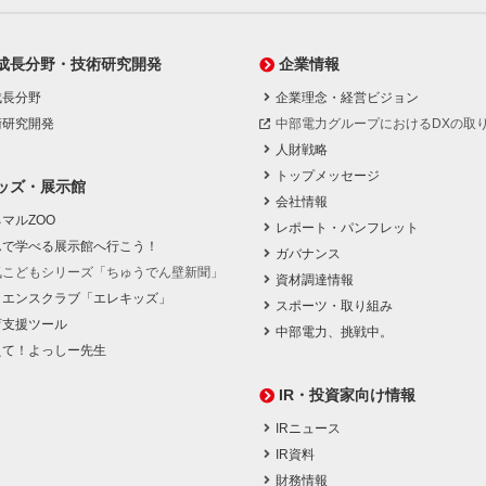
成長分野・技術研究開発
企業情報
成長分野
企業理念・経営ビジョン
術研究開発
中部電力グループにおけるDXの取
人財戦略
トップメッセージ
ッズ・展示館
会社情報
マルZOO
レポート・パンフレット
んで学べる展示館へ行こう！
ガバナンス
気こどもシリーズ「ちゅうでん壁新聞」
資材調達情報
イエンスクラブ「エレキッズ」
スポーツ・取り組み
育支援ツール
中部電力、挑戦中。
えて！よっしー先生
IR・投資家向け情報
IRニュース
IR資料
財務情報