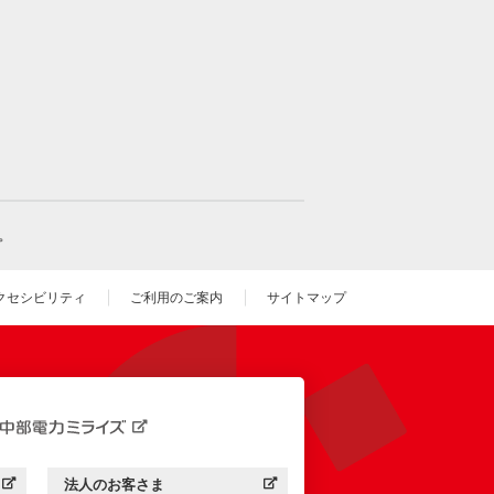
。
クセシビリティ
ご利用のご案内
サイトマップ
いウィンドウを開きます）
法人のお客さま
す）
中部電力ミライズ：
（新しいウィンドウを開きます）