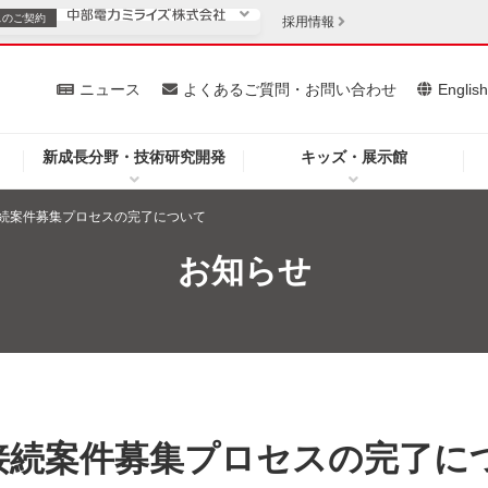
スの
ご契約
採用情報
いて
ニュース
よくあるご質問・お問い合わせ
Englis
新成長分野・技術研究開発
キッズ・展示館
お客さま
安定供給
法人のお客さま
続案件募集プロセスの完了について
・低コスト化
企業情報
お知らせ
を開きます）
（新しいウィンドウを開きます）
質問・お問い合わせ
接続案件募集プロセスの完了に