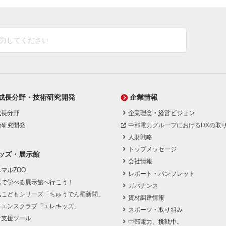
成長分野・技術研究開発
企業情報
成長分野
企業理念・経営ビジョン
術研究開発
中部電力グループにおけるDXの取
人財戦略
トップメッセージ
ッズ・展示館
会社情報
マルZOO
レポート・パンフレット
んで学べる展示館へ行こう！
ガバナンス
気こどもシリーズ「ちゅうでん壁新聞」
資材調達情報
イエンスクラブ「エレキッズ」
スポーツ・取り組み
育支援ツール
中部電力、挑戦中。