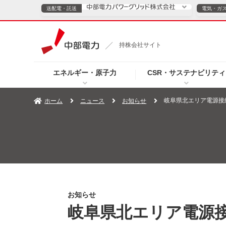
送配電・託送
電気・ガ
送配電・託送につ
持株会社サイト
電気・ガスのご契約
エネルギー・原子力
CSR・サステナビリティ
TOPページへ
TOPページへ
ご案内
個人の
岐阜県北エリア電源接
ホーム
ニュース
お知らせ
サービス・ソリューション
企業情報
効率化
（新しいウィンドウを開きます）
（新しいウィンドウ
プレスリリース
お知らせ
よくあるご
お知らせ
岐阜県北エリア電源