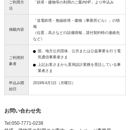
ご利用方
「鉄塔・建物等の利用のご案内HP」より申込み
法
「送電鉄塔・無線鉄塔・建物（事業所ビル）」の情
報
掲載内容
（位置，高さなどの設備情報，貸付契約時の連絡先
など）
国、地方公共団体、公共または公益事業を行う電
気通信事業者さま
ご利用対
象者
上記お客さまから置局設計業務を受託している事
業者さま
申込み開
2019年4月1日（月曜日）
始日
お問い合わせ先
Tel:050-7771-0238