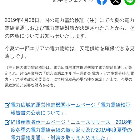
2019年4月26日、国の電力需給検証（注）にて今夏の電力
需給見通しおよび電力需給対策が決定されたことから、そ
の内容についてお知らせいたします。
今夏の中部エリアの電力需給は、安定供給を確保できる見
通しです。
（注）国の電力需給検証は、電力広域的運営推進機関で電力需給見通しが策
定され、経済産業省の「総合資源エネルギー調査会 電力・ガス事業分科会 電
力・ガス基本政策小委員会」にて検証結果の妥当性を確認した上で、今夏の
需給対策と必要な対応を公表。
電力広域的運営推進機関ホームページ「電力需給検証
（新しいウィンドウを開きます
報告書の公表について」
経済産業省ホームページ「ニュースリリース 2018年
度冬季の電力需給実績の振り返り及び2019年度夏季の
（新しいウ
電力需給見通し・対策を取りまとめました」