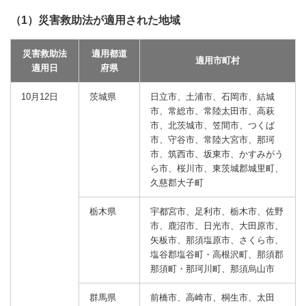
（1）災害救助法が適用された地域
災害救助法
適用都道
適用市町村
適用日
府県
10月12日
茨城県
日立市、土浦市、石岡市、結城
市、常総市、常陸太田市、高萩
市、北茨城市、笠間市、つくば
市、守谷市、常陸大宮市、那珂
市、筑西市、坂東市、かすみがう
ら市、桜川市、東茨城郡城里町、
久慈郡大子町
栃木県
宇都宮市、足利市、栃木市、佐野
市、鹿沼市、日光市、大田原市、
矢板市、那須塩原市、さくら市、
塩谷郡塩谷町・高根沢町、那須郡
那須町・那珂川町、那須烏山市
群馬県
前橋市、高崎市、桐生市、太田