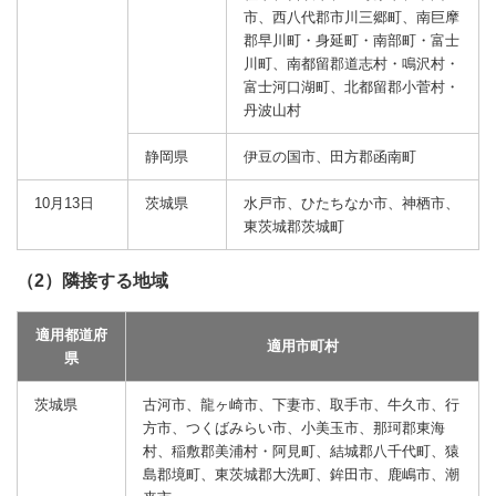
市、西八代郡市川三郷町、南巨摩
郡早川町・身延町・南部町・富士
川町、南都留郡道志村・鳴沢村・
富士河口湖町、北都留郡小菅村・
丹波山村
静岡県
伊豆の国市、田方郡函南町
10月13日
茨城県
水戸市、ひたちなか市、神栖市、
東茨城郡茨城町
（2）隣接する地域
適用都道府
適用市町村
県
茨城県
古河市、龍ヶ崎市、下妻市、取手市、牛久市、行
方市、つくばみらい市、小美玉市、那珂郡東海
村、稲敷郡美浦村・阿見町、結城郡八千代町、猿
島郡境町、東茨城郡大洗町、鉾田市、鹿嶋市、潮