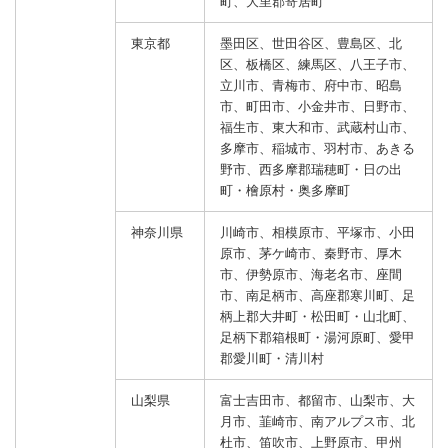
町、大里郡寄居町
東京都
墨田区、世田谷区、豊島区、北
区、板橋区、練馬区、八王子市、
立川市、青梅市、府中市、昭島
市、町田市、小金井市、日野市、
福生市、東大和市、武蔵村山市、
多摩市、稲城市、羽村市、あきる
野市、西多摩郡瑞穂町・日の出
町・檜原村・奥多摩町
神奈川県
川崎市、相模原市、平塚市、小田
原市、茅ケ崎市、秦野市、厚木
市、伊勢原市、海老名市、座間
市、南足柄市、高座郡寒川町、足
柄上郡大井町・松田町・山北町、
足柄下郡箱根町・湯河原町、愛甲
郡愛川町・清川村
山梨県
富士吉田市、都留市、山梨市、大
月市、韮崎市、南アルプス市、北
杜市、笛吹市、上野原市、甲州