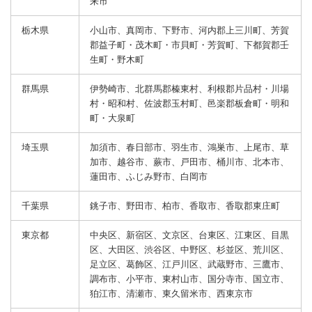
来市
栃木県
小山市、真岡市、下野市、河内郡上三川町、芳賀
郡益子町・茂木町・市貝町・芳賀町、下都賀郡壬
生町・野木町
群馬県
伊勢崎市、北群馬郡榛東村、利根郡片品村・川場
村・昭和村、佐波郡玉村町、邑楽郡板倉町・明和
町・大泉町
埼玉県
加須市、春日部市、羽生市、鴻巣市、上尾市、草
加市、越谷市、蕨市、戸田市、桶川市、北本市、
蓮田市、ふじみ野市、白岡市
千葉県
銚子市、野田市、柏市、香取市、香取郡東庄町
東京都
中央区、新宿区、文京区、台東区、江東区、目黒
区、大田区、渋谷区、中野区、杉並区、荒川区、
足立区、葛飾区、江戸川区、武蔵野市、三鷹市、
調布市、小平市、東村山市、国分寺市、国立市、
狛江市、清瀬市、東久留米市、西東京市