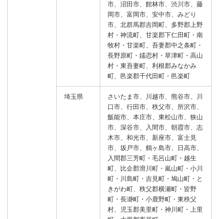
市、沼田市、館林市、渋川市、藤
岡市、富岡市、安中市、みどり
市、北群馬郡吉岡町、多野郡上野
村・神流町、甘楽郡下仁田町・南
牧村・甘楽町、吾妻郡中之条町・
長野原町・嬬恋村・草津町・高山
村・東吾妻町、利根郡みなかみ
町、邑楽郡千代田町・邑楽町
埼玉県
さいたま市、川越市、熊谷市、川
口市、行田市、秩父市、所沢市、
飯能市、本庄市、東松山市、狭山
市、深谷市、入間市、朝霞市、志
木市、和光市、新座市、富士見
市、坂戸市、鶴ヶ島市、日高市、
入間郡三芳町・毛呂山町・越生
町、比企郡滑川町・嵐山町・小川
町・川島町・吉見町・鳩山町・と
きがわ町、秩父郡横瀬町・皆野
町・長瀞町・小鹿野町・東秩父
村、児玉郡美里町・神川町・上里