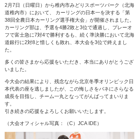
2月7日（日曜日）から稚内市みどりスポーツパーク（北海
道稚内市）において、 カーリングの日本一を決する「第
38回全農日本カーリング選手権大会」が開催されました。
カーリング部は、予選を4勝2敗と3位で通過し、プレーオ
フで富士急に7対4で勝利するも、続く準決勝において北海
道銀行に2対8と惜しくも敗れ、本大会を3位で終えまし
た。
多くの皆さまから応援をいただき、本当にありがとうござ
いました。
今大会の結果により、残念ながら北京冬季オリンピック日
本代表の座を逃しましたが、この悔しさをバネにさらなる
成長を目指し、チーム一丸となってがんばってまいりま
す。
引き続きの応援をよろしくお願いいたします。
（大会オフィシャル写真：（C）JCA IDE）