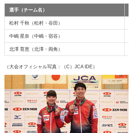
選手（チーム名）
松村 千秋（松村・谷田）
中嶋 星奈（中嶋・宿谷）
北澤 育恵（北澤・両角）
（大会オフィシャル写真：（C）JCA IDE）