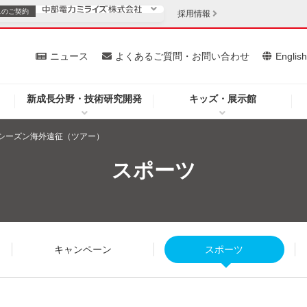
スの
ご契約
採用情報
いて
ニュース
よくあるご質問・お問い合わせ
Englis
新成長分野・技術研究開発
キッズ・展示館
お客さま
安定供給
法人のお客さま
22シーズン海外遠征（ツアー）
・低コスト化
企業情報
スポーツ
を開きます）
（新しいウィンドウを開きます）
質問・お問い合わせ
キャンペーン
スポーツ