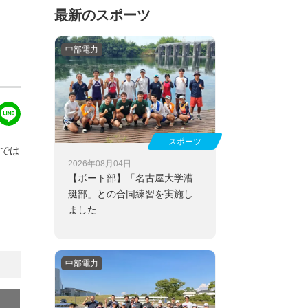
最新のスポーツ
中部電力
スポーツ
制では
2026年08月04日
【ボート部】
「名古屋大学漕
艇部」との合同練習を実施し
ました
中部電力