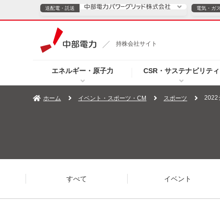
送配電・託送
電気・ガ
送配電・託送につ
持株会社サイト
電気・ガスのご契約
エネルギー・原子力
CSR・サステナビリティ
TOPページへ
TOPページへ
ご案内
個人の
20
ホーム
イベント・スポーツ・CM
スポーツ
サービス・ソリューション
企業情報
効率化
（新しいウィンドウを開きます）
（新しいウィンドウ
プレスリリース
お知らせ
よくあるご
すべて
イベント