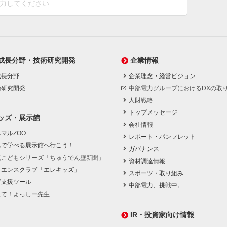
成長分野・技術研究開発
企業情報
成長分野
企業理念・経営ビジョン
術研究開発
中部電力グループにおけるDXの取
人財戦略
トップメッセージ
ッズ・展示館
会社情報
マルZOO
レポート・パンフレット
んで学べる展示館へ行こう！
ガバナンス
気こどもシリーズ「ちゅうでん壁新聞」
資材調達情報
イエンスクラブ「エレキッズ」
スポーツ・取り組み
育支援ツール
中部電力、挑戦中。
えて！よっしー先生
IR・投資家向け情報