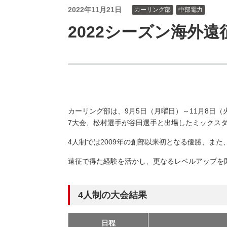
（新しいウィンドウを開きます）
（新
ニュース
よくあるご質問・お問い合わせ
2022年11月21日
カーリング部
中部電力
2022シーズン海外
カーリング部は、9月5日（月曜日）～11月8日
7大会、松村選手が谷田選手と出場したミックス
4人制では2009年の創部以来初となる優勝、ま
遠征で得た経験を活かし、更なるレベルアップを
4人制の大会結果
日程