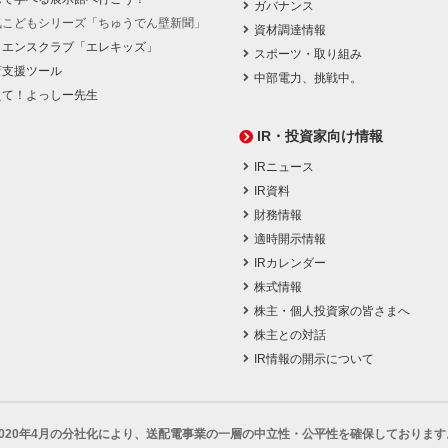
ガバナンス
気こどもシリーズ「ちゅうでん壁新聞」
資材調達情報
イエンスクラブ「エレキッズ」
スポーツ・取り組み
育支援ツール
中部電力、挑戦中。
えて！よっしー先生
IR・投資家向け情報
IRニュース
IR資料
財務情報
適時開示情報
IRカレンダー
株式情報
株主・個人投資家の皆さまへ
株主との対話
IR情報の開示について
2020年4月の分社化により、
送配電事業の一層の中立性・公平性を確保しております