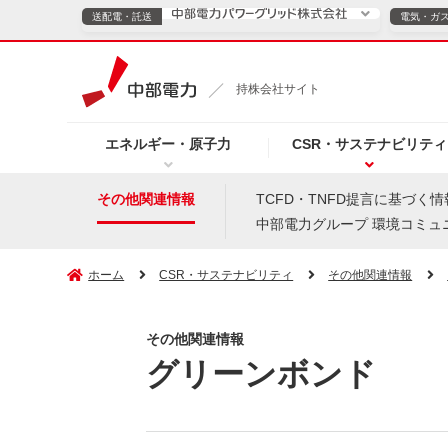
送配電・託送
電気・ガ
送配電・託送につ
持株会社サイト
電気・ガスのご契約
エネルギー・原子力
CSR・サステナビリティ
TOPページへ
TOPページへ
ご案内
個人の
その他関連情報
TCFD・TNFD提言に基づく
中部電力グループ 環境コミュ
サービス・ソリューション
企業情報
効率化
ホーム
CSR・サステナビリティ
その他関連情報
その他関連情報
（新しいウィンドウを開きます）
（新しいウィンドウ
プレスリリース
お知らせ
よくあるご
グリーンボンド