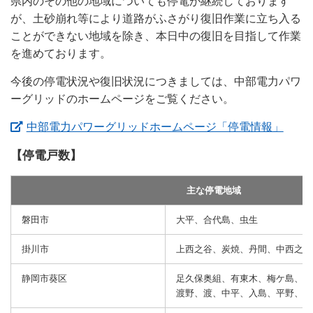
県内のその他の地域についても停電が継続しております
が、土砂崩れ等により道路がふさがり復旧作業に立ち入る
ことができない地域を除き、本日中の復旧を目指して作業
を進めております。
今後の停電状況や復旧状況につきましては、中部電力パワ
ーグリッドのホームページをご覧ください。
（新
中部電力パワーグリッドホームページ「停電情報」
【停電戸数】
主な停電地域
磐田市
大平、合代島、虫生
掛川市
上西之谷、炭焼、丹間、中西之谷
静岡市葵区
足久保奥組、有東木、梅ケ島、黒
渡野、渡、中平、入島、平野、平