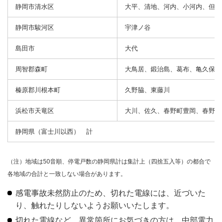
静岡市清水区
大平、清地、河内、小河内、但沼
静岡市駿河区
宇津ノ谷
島田市
大代
周智郡森町
大鳥居、鍛治島、葛布、亀久保、
榛原郡川根本町
久野脇、東藤川
浜松市天竜区
大川、佐久、春野町豊岡、春野町
静岡県（富士川以西） 計
（注）
地域は50音順、停電戸数の静岡県計は集計上（四捨五入等）の都合で
各地域の合計と一致しない場合があります。
感電事故未然防止のため、切れた電線には、近づいた
り、触れたりしないようお願いいたします。
切れた電線など、異常箇所にお気づきの方は、中部電力