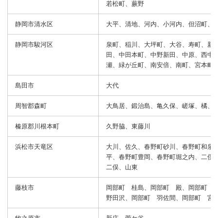
若松町、蕨野
静岡市清水区
大平、清地、河内、小河内、但沼町、
静岡市駿河区
泉町、稲川、大坪町、大谷、寿町、新
田、中田本町、中野新田、中原、西中
瀬、緑が丘町、南安倍、南町、宮本町
島田市
大代
周智郡森町
大鳥居、鍛治島、亀久保、嵯塚、橘、
榛原郡川根本町
久野脇、東藤川
浜松市天竜区
大川、佐久、春野町砂川、春野町和泉
平、春野町豊岡、春野町堀之内、二俣
二俣、山東
藤枝市
岡部町 桂島、岡部町 殿、岡部町
野田沢、岡部町 羽佐間、岡部町 宮