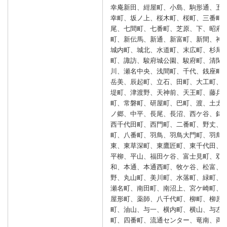
幸庵新田、紺屋町、小島、駒形通、五
幸町、坂ノ上、桜木町、桜町、三番町
尾、七間町、七番町、芝原、下、昭府
町、新伝馬、新通、新富町、新間、神
城内町、城北、水道町、末広町、杉尾
町、諏訪、駿府城公園、駿府町、清閑
川、瀬名中央、浅間町、千代、銭座町
岳美、辰起町、立石、田町、大工町、
堤町、津渡野、天神前、天王町、藤兵
町、常磐町、研屋町、巴町、渡、土太
ノ郷、中平、長尾、長沼、西ケ谷、錦
西千代田町、西門町、二番町、野丈、
町、八番町、羽鳥、羽鳥大門町、羽鳥
東、東草深町、東鷹匠町、東千代田、
平柳、平山、福田ケ谷、富士見町、双
和、本通、本通西町、牧ケ谷、松富、
野、丸山町、美川町、水落町、緑町、
瀬名町、南田町、南沼上、宮ケ崎町、
屋形町、薬師、八千代町、柳町、柳原
町、油山、与一、横内町、横山、与左
町、四番町、流通センター、竜南、両