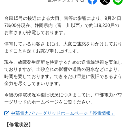
台風15号の接近による大雨、雷等の影響により、9月24日
7時00分現在、静岡県内（富士川以西）で約119,230戸の
お客さまが停電しております。
停電しているお客さまには、大変ご迷惑をおかけしており
ますことを深くお詫び申し上げます。
現在、故障発生箇所を特定するための送電線巡視を実施し
ておりますが、土砂崩れの影響や道路の冠水などにより、
時間を要しております。できるだけ早急に復旧できるよう
全力を尽くしてまいります。
今後の停電状況や復旧状況につきましては、中部電力パワ
ーグリッドのホームページをご覧ください。
（新
中部電力パワーグリッドホームページ「停電情報」
【停電状況】