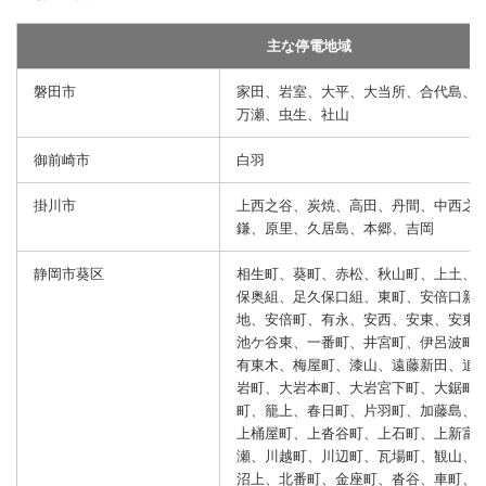
主な停電地域
磐田市
家田、岩室、大平、大当所、合代島、
万瀬、虫生、社山
御前崎市
白羽
掛川市
上西之谷、炭焼、高田、丹間、中西之
鎌、原里、久居島、本郷、吉岡
静岡市葵区
相生町、葵町、赤松、秋山町、上土、
保奥組、足久保口組、東町、安倍口新
地、安倍町、有永、安西、安東、安東
池ケ谷東、一番町、井宮町、伊呂波町
有東木、梅屋町、漆山、遠藤新田、追
岩町、大岩本町、大岩宮下町、大鋸町
町、籠上、春日町、片羽町、加藤島、
上桶屋町、上沓谷町、上石町、上新富
瀬、川越町、川辺町、瓦場町、観山、
沼上、北番町、金座町、沓谷、車町、