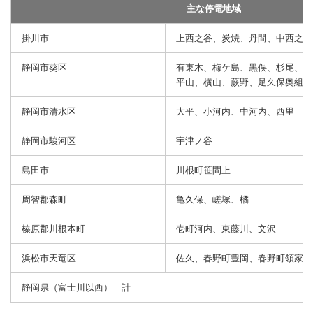
主な停電地域
掛川市
上西之谷、炭焼、丹間、中西之谷
静岡市葵区
有東木、梅ケ島、黒俣、杉尾、渡
平山、横山、蕨野、足久保奥組
静岡市清水区
大平、小河内、中河内、西里
静岡市駿河区
宇津ノ谷
島田市
川根町笹間上
周智郡森町
亀久保、嵯塚、橘
榛原郡川根本町
壱町河内、東藤川、文沢
浜松市天竜区
佐久、春野町豊岡、春野町領家
静岡県（富士川以西） 計