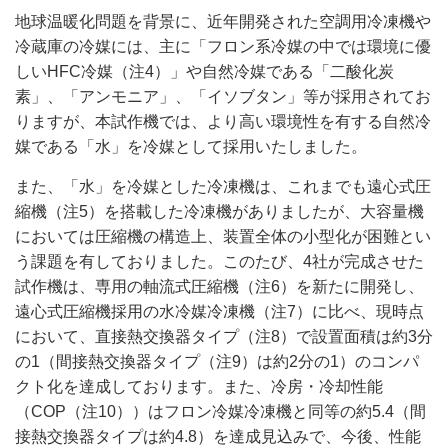
地球温暖化問題を背景に、近年開発された空調用冷凍機や
冷蔵庫の冷媒には、主に「フロン系冷媒の中では環境に優
しいHFC冷媒（注4）」や自然冷媒である「二酸化炭
素」、「アンモニア」、「イソブタン」等が採用されてお
りますが、本試作機では、より高い環境性を有する自然冷
媒である「水」を冷媒として採用いたしました。
また、「水」を冷媒とした冷凍機は、これまでも遠心式圧
縮機（注5）を搭載した冷凍機がありましたが、大容量機
においては圧縮機の構造上、装置全体の小型化が困難とい
う課題を有しておりました。このたび、4社が完成させた
試作機は、専用の軸流式圧縮機（注6）を新たに開発し、
遠心式圧縮機採用の水冷媒冷凍機（注7）に比べ、現時点
において、直接熱交換器タイプ（注8）で設置面積は約3分
の1（間接熱交換器タイプ（注9）は約2分の1）のコンパ
クト化を達成しております。また、冷房・冷却性能
（COP（注10））はフロン冷媒冷凍機と同等の約5.4（間
接熱交換器タイプは約4.8）を達成見込みで、今後、性能