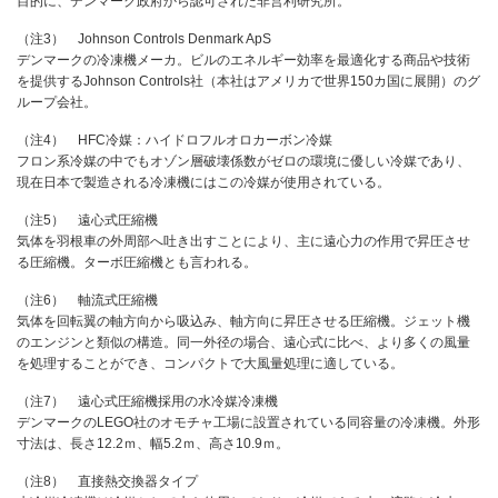
目的に、デンマーク政府から認可された非営利研究所。
（注3） Johnson Controls Denmark ApS
デンマークの冷凍機メーカ。ビルのエネルギー効率を最適化する商品や技術
を提供するJohnson Controls社（本社はアメリカで世界150カ国に展開）のグ
ループ会社。
（注4） HFC冷媒：ハイドロフルオロカーボン冷媒
フロン系冷媒の中でもオゾン層破壊係数がゼロの環境に優しい冷媒であり、
現在日本で製造される冷凍機にはこの冷媒が使用されている。
（注5） 遠心式圧縮機
気体を羽根車の外周部へ吐き出すことにより、主に遠心力の作用で昇圧させ
る圧縮機。ターボ圧縮機とも言われる。
（注6） 軸流式圧縮機
気体を回転翼の軸方向から吸込み、軸方向に昇圧させる圧縮機。ジェット機
のエンジンと類似の構造。同一外径の場合、遠心式に比べ、より多くの風量
を処理することができ、コンパクトで大風量処理に適している。
（注7） 遠心式圧縮機採用の水冷媒冷凍機
デンマークのLEGO社のオモチャ工場に設置されている同容量の冷凍機。外形
寸法は、長さ12.2ｍ、幅5.2ｍ、高さ10.9ｍ。
（注8） 直接熱交換器タイプ