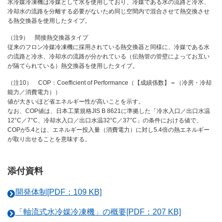
水冷媒冷凍機は冷媒として水を使用しており、冷媒である水の流路と冷水、
冷却水の流路を分離する必要がないため同じ空間内で混合させて熱交換させ
る熱交換器を使用したタイプ。
（注9） 間接熱交換器タイプ
従来のフロン冷媒冷凍機に採用されている熱交換器と同様に、冷媒である水
の流路と冷水、冷却水の流路が分かれている（伝熱管の管壁によってお互い
が隔てられている）熱交換器を使用したタイプ。
（注10） COP：Coefficient of Performance（【成績係数】＝（冷房・冷却
能力／消費電力））
値が大きいほど省エネルギー性が高いことを示す。
なお、COP値は、日本工業規格JIS B 8621に準拠した「冷水入口／出口水温
12°C／7°C、冷却水入口／出口水温32°C／37°C」の条件における値で、
COPが5.4とは、エネルギー投入量（消費電力）に対し5.4倍の熱エネルギー
が取り出せることを意味する。
添付資料
開発体制[PDF：109 KB]
「軸流式水冷媒冷凍機」の概要[PDF：207 KB]