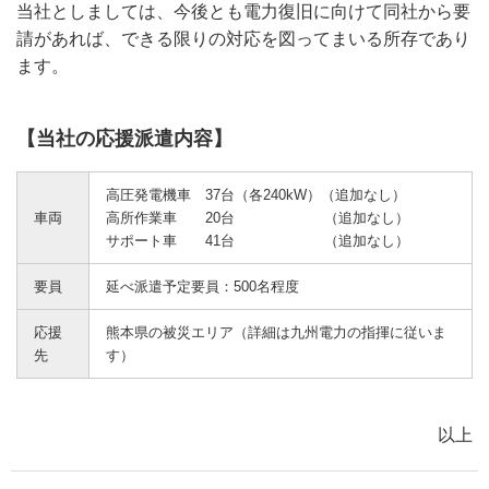
当社としましては、今後とも電力復旧に向けて同社から要
請があれば、できる限りの対応を図ってまいる所存であり
ます。
【当社の応援派遣内容】
高圧発電機車 37台（各240kW）（追加なし）
車両
高所作業車 20台 （追加なし）
サポート車 41台 （追加なし）
要員
延べ派遣予定要員：500名程度
応援
熊本県の被災エリア（詳細は九州電力の指揮に従いま
先
す）
以上